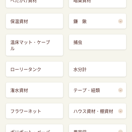
べたがけ資材
暗渠資材
保温資材
鎌 鍬
温床マット・ケーブ
捕虫
ル
ローリータンク
水分計
潅水資材
テープ・紐類
フラワーネット
ハウス資材・棚資材
ポリポット・ペーパ
果実袋