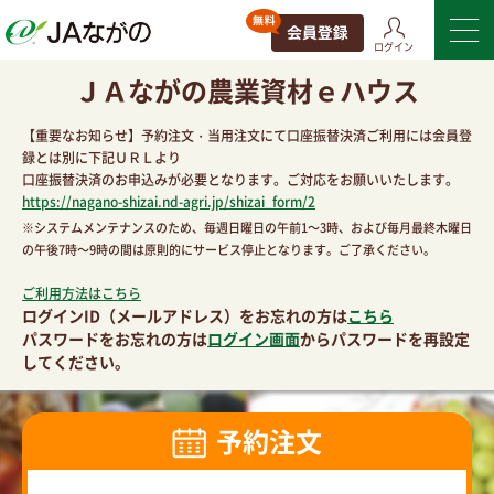
ログイン
ＪＡながの農業資材ｅハウス
【重要なお知らせ】予約注文・当用注文にて口座振替決済ご利用には会員登
録とは別に下記ＵＲＬより
口座振替決済のお申込みが必要となります。ご対応をお願いいたします。
https://nagano-shizai.nd-agri.jp/shizai_form/2
※システムメンテナンスのため、毎週日曜日の午前1～3時、および毎月最終木曜日
の午後7時～9時の間は原則的にサービス停止となります。ご了承ください。
ご利用方法はこちら
ログインID（メールアドレス）をお忘れの方は
こちら
パスワードをお忘れの方は
ログイン画面
からパスワードを再設定
してください。
予約注文