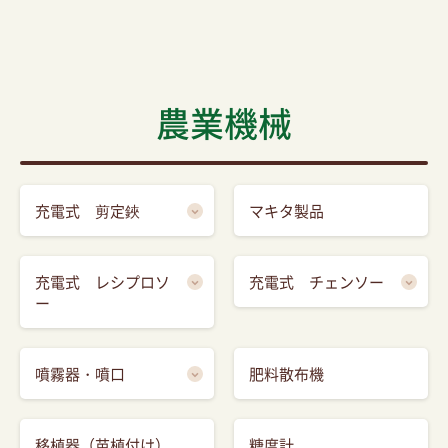
農業機械
充電式 剪定鋏
マキタ製品
充電式 レシプロソ
充電式 チェンソー
ー
噴霧器・噴口
肥料散布機
移植器（苗植付け）
糖度計