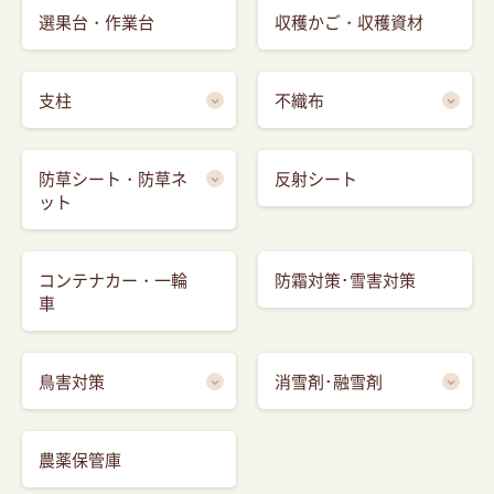
選果台・作業台
収穫かご・収穫資材
支柱
不織布
防草シート・防草ネ
反射シート
ット
コンテナカー・一輪
防霜対策･雪害対策
車
鳥害対策
消雪剤･融雪剤
農薬保管庫