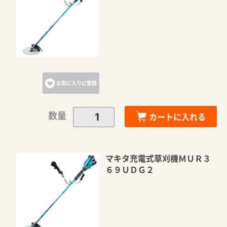
お気に入りに登録
数量
カートに入れる
マキタ充電式草刈機ＭＵＲ３
６９ＵＤＧ２