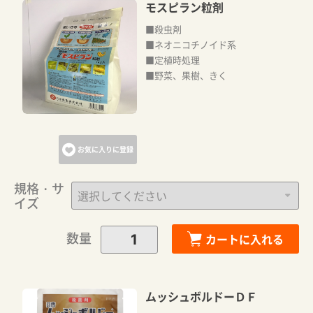
モスピラン粒剤
■殺虫剤
■ネオニコチノイド系
■定植時処理
■野菜、果樹、きく
お気に入りに登録
規格・サ
イズ
数量
カートに入れる
ムッシュボルドーＤＦ