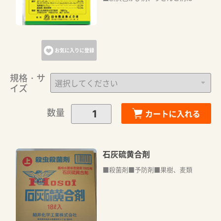
お気に入りに登録
規格・サ
イズ
数量
カートに入れる
石灰硫黄合剤
■殺菌剤■予防剤■果樹、麦類