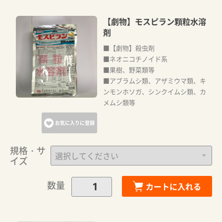
【劇物】モスピラン顆粒水溶
剤
■【劇物】殺虫剤
■ネオニコチノイド系
■果樹、野菜類等
■アブラムシ類、アザミウマ類、キ
ンモンホソガ、シンクイムシ類、カ
メムシ類等
お気に入りに登録
規格・サ
イズ
数量
カートに入れる