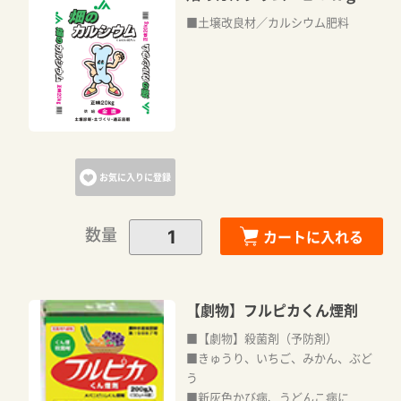
■土壌改良材／カルシウム肥料
お気に入りに登録
数量
カートに入れる
【劇物】フルピカくん煙剤
■【劇物】殺菌剤（予防剤）
■きゅうり、いちご、みかん、ぶど
う
■新灰色かび病、うどんこ病に