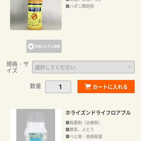
■ハダニ類防除
お気に入りに登録
規格・サ
イズ
数量
カートに入れる
ホライズンドライフロアブル
■殺菌剤（治療剤）
■野菜、ぶどう
■べと病・疫病殺菌