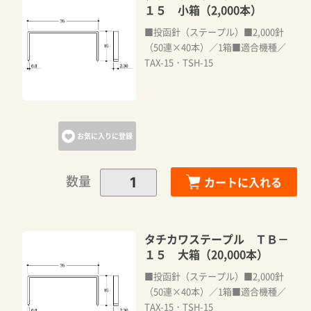
１５ 小箱（2,000本）
■投函針（ステープル）■2,000針
（50連×40本）／1箱■適​合​機​種／
TAX-15・TSH-15
お気に入りに登録
数量
カートに入れる
タチカワステープル ＴＢ－
１５ 大箱（20,000本）
■投函針（ステープル）■2,000針
（50連×40本）／1箱■適​合​機​種／
カートに追加しました。
TAX-15・TSH-15