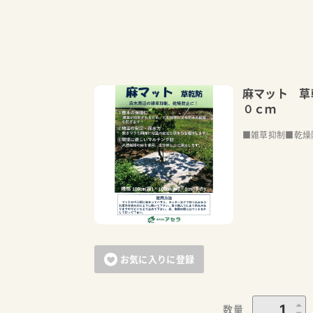
麻マット 草
０ｃｍ
■雑草抑制■乾燥
お気に入りに登録
数量