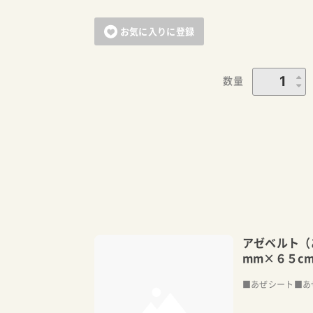
お気に入りに登録
数量
アゼベルト（
mm×６５c
■あぜシート■あ