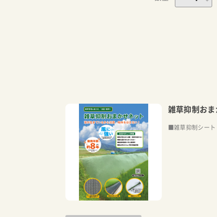
雑草抑制おま
■雑草抑制シート