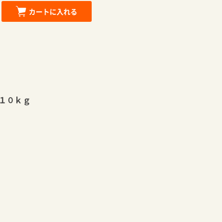
カートに入れる
１０ｋｇ
カートに追加しました。
お買い物を続ける
カートへ進む