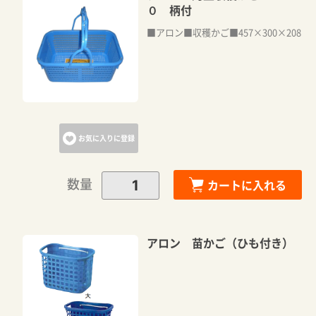
０ 柄付
■アロン■収穫かご■457×300×208
お気に入りに登録
数量
カートに入れる
アロン 苗かご（ひも付き）