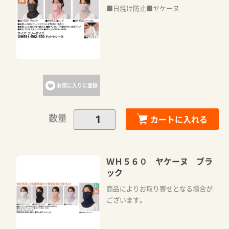
■日焼け防止■ヤケーヌ
お気に入りに登録
数量
カートに入れる
カートに追加しました。
カートへ進む
ＷＨ５６０ ヤケーヌ ブラ
ック
商品によりお取り寄せとなる場合が
お買い物を続ける
ございます。