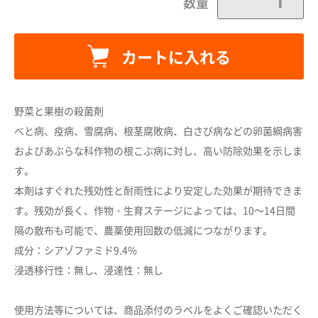
数量
カートに入れる
野菜と果樹の殺菌剤
べと病、疫病、雪腐病、根茎腐敗病、白さび病などの卵菌綱病害
およびあぶらな科作物の根こぶ病に対し、高い防除効果を示しま
す。
本剤はすぐれた残効性と耐雨性により安定した効果が期待できま
カートに追加しました。
す。残効が長く、作物・生育ステージによっては、10～14日間
隔の散布も可能で、農薬使用回数の低減につながります。
成分：シアゾファミド9.4%
カートへ進む
浸透移行性：無し、浸達性：無し
お買い物を続ける
使用方法等については、商品添付のラベルをよくご確認いただく