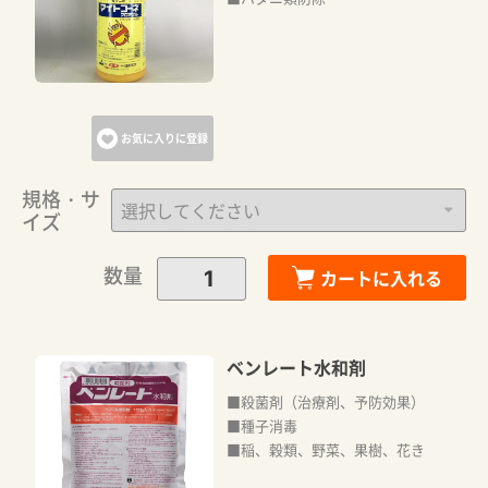
お気に入りに登録
規格・サ
イズ
数量
カートに入れる
ベンレート水和剤
■殺菌剤（治療剤、予防効果）
■種子消毒
■稲、穀類、野菜、果樹、花き