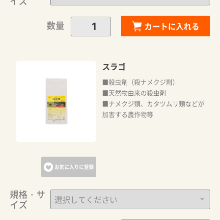
イズ
数量
カートに入れる
スラゴ
■殺虫剤（殺ナメクジ剤）
■天然物由来の殺虫剤
カートに追加しました。
■ナメクジ類、カタツムリ類などが
加害する農作物等
カートへ進む
お気に入りに登録
お買い物を続ける
規格・サ
イズ