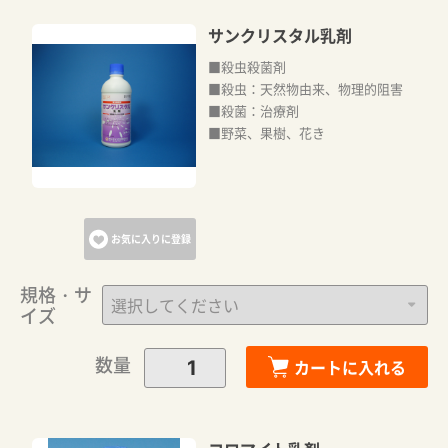
サンクリスタル乳剤
■殺虫殺菌剤
■殺虫：天然物由来、物理的阻害
■殺菌：治療剤
■野菜、果樹、花き
お気に入りに登録
規格・サ
イズ
数量
カートに入れる