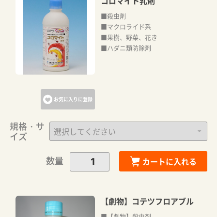
コロマイト乳剤
■殺虫剤
■マクロライド系
■果樹、野菜、花き
■ハダニ類防除剤
お気に入りに登録
規格・サ
イズ
数量
カートに入れる
【劇物】コテツフロアブル
■【劇物】殺虫剤