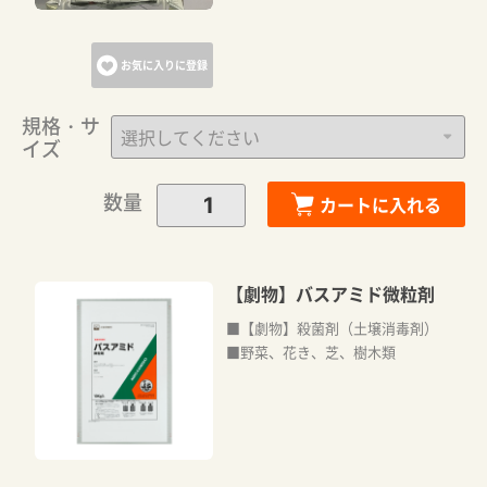
お気に入りに登録
規格・サ
イズ
数量
カートに入れる
【劇物】バスアミド微粒剤
■【劇物】殺菌剤（土壌消毒剤）
■野菜、花き、芝、樹木類