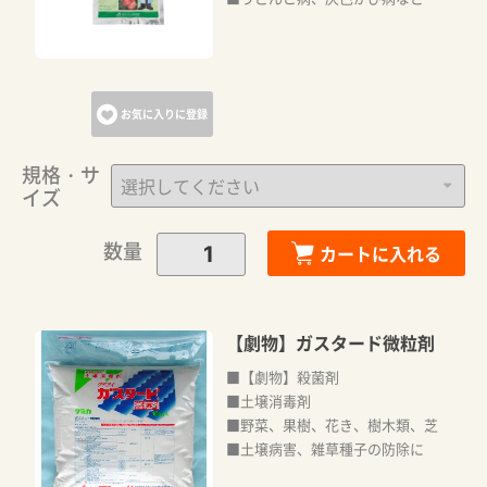
お気に入りに登録
規格・サ
イズ
数量
カートに入れる
【劇物】ガスタード微粒剤
■【劇物】殺菌剤
■土壌消毒剤
■野菜、果樹、花き、樹木類、芝
■土壌病害、雑草種子の防除に