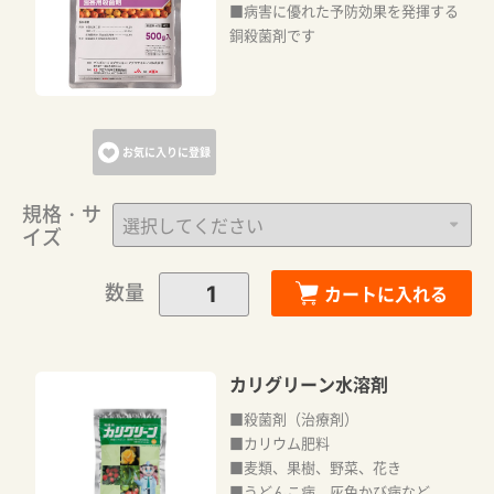
■病害に優れた予防効果を発揮する
銅殺菌剤です
お気に入りに登録
規格・サ
イズ
数量
カートに入れる
カリグリーン水溶剤
■殺菌剤（治療剤）
■カリウム肥料
■麦類、果樹、野菜、花き
■うどんこ病、灰色かび病など