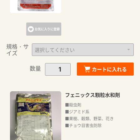
お気に入りに登録
規格・サ
イズ
数量
カートに入れる
フェニックス顆粒水和剤
■殺虫剤
■ジアミド系
■果樹、穀類、野菜、花き
■チョウ目害虫防除