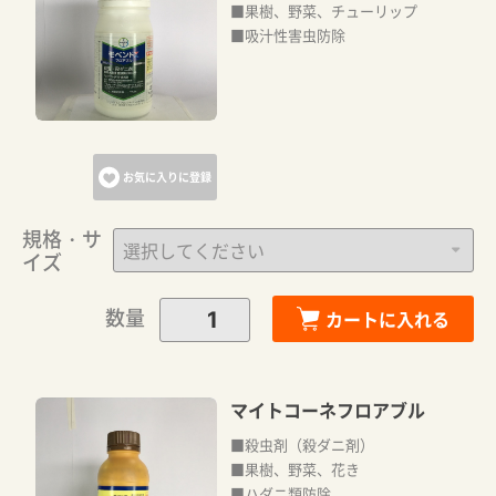
■果樹、野菜、チューリップ
■吸汁性害虫防除
お気に入りに登録
規格・サ
イズ
数量
カートに入れる
マイトコーネフロアブル
■殺虫剤（殺ダニ剤）
■果樹、野菜、花き
■ハダニ類防除