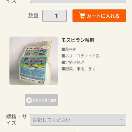
イズ
数量
カートに入れる
モスピラン粒剤
■殺虫剤
■ネオニコチノイド系
■定植時処理
カートに追加しました。
■野菜、果樹、きく
カートへ進む
お気に入りに登録
お買い物を続ける
規格・サ
イズ