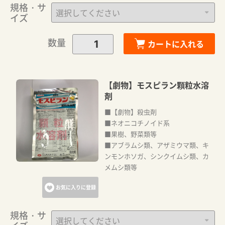
規格・サ
イズ
数量
カートに入れる
【劇物】モスピラン顆粒水溶
剤
■【劇物】殺虫剤
■ネオニコチノイド系
■果樹、野菜類等
■アブラムシ類、アザミウマ類、キ
ンモンホソガ、シンクイムシ類、カ
メムシ類等
お気に入りに登録
規格・サ