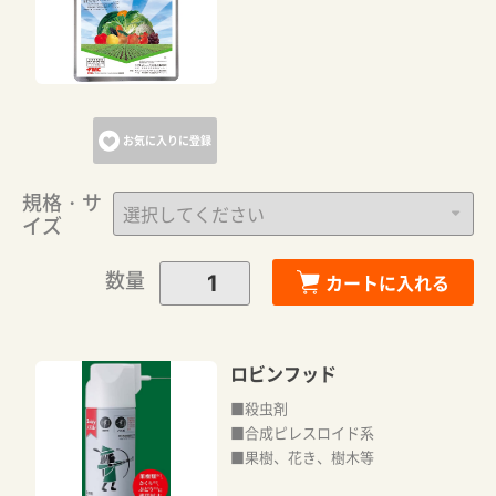
お気に入りに登録
規格・サ
イズ
数量
カートに入れる
ロビンフッド
■殺虫剤
■合成ピレスロイド系
■果樹、花き、樹木等