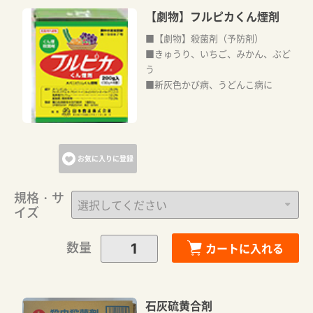
【劇物】フルピカくん煙剤
■【劇物】殺菌剤（予防剤）
■きゅうり、いちご、みかん、ぶど
う
■新灰色かび病、うどんこ病に
お気に入りに登録
規格・サ
イズ
数量
カートに入れる
石灰硫黄合剤