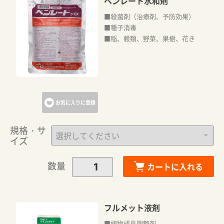
ベンレート水和剤
■殺菌剤（治療剤、予防効果）
■種子消毒
■稲、穀類、野菜、果樹、花き
お気に入りに登録
規格・サ
イズ
数量
カートに入れる
フルメット液剤
■植物成長調整剤