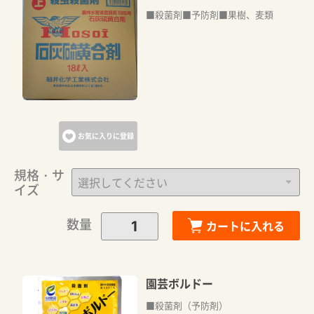
■殺菌剤■予防剤■果樹、麦類
お気に入りに登録
規格・サ
イズ
数量
カートに入れる
園芸ボルドー
■殺菌剤（予防剤）