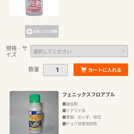
お気に入りに登録
規格・サ
イズ
数量
カートに入れる
フェニックスフロアブル
■殺虫剤
■ジアミド系
■果樹、だいず、枝豆
■チョウ目害虫防除