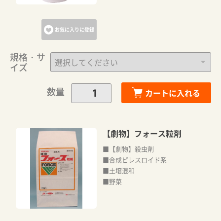
お気に入りに登録
規格・サ
イズ
数量
カートに入れる
【劇物】フォース粒剤
■【劇物】殺虫剤
■合成ピレスロイド系
■土壌混和
■野菜