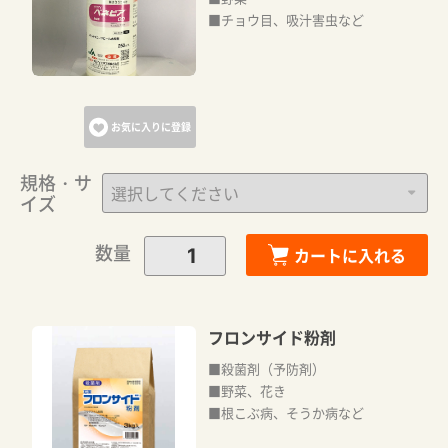
■チョウ目、吸汁害虫など
お気に入りに登録
規格・サ
イズ
数量
カートに入れる
フロンサイド粉剤
■殺菌剤（予防剤）
■野菜、花き
■根こぶ病、そうか病など