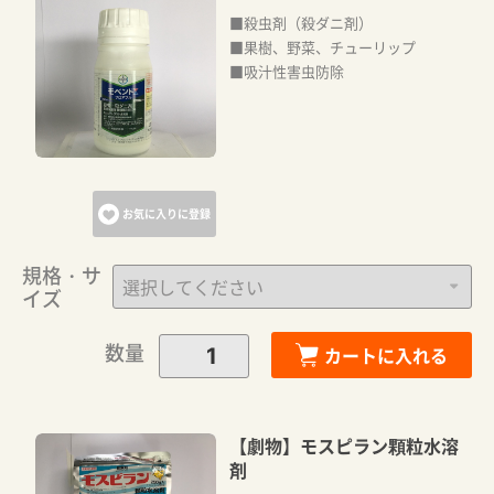
■殺虫剤（殺ダニ剤）
■果樹、野菜、チューリップ
■吸汁性害虫防除
お気に入りに登録
規格・サ
イズ
数量
カートに入れる
【劇物】モスピラン顆粒水溶
剤