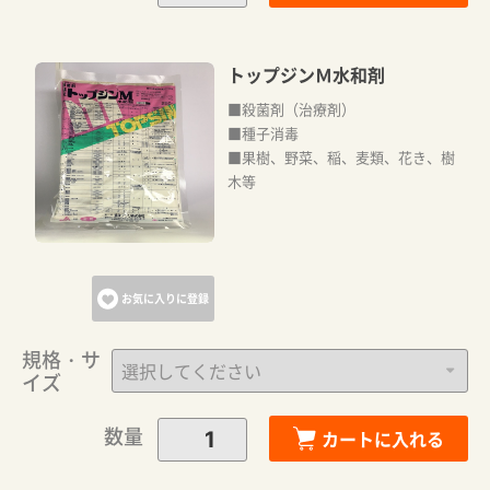
トップジンＭ水和剤
■殺菌剤（治療剤）
■種子消毒
■果樹、野菜、稲、麦類、花き、樹
木等
お気に入りに登録
規格・サ
イズ
数量
カートに入れる