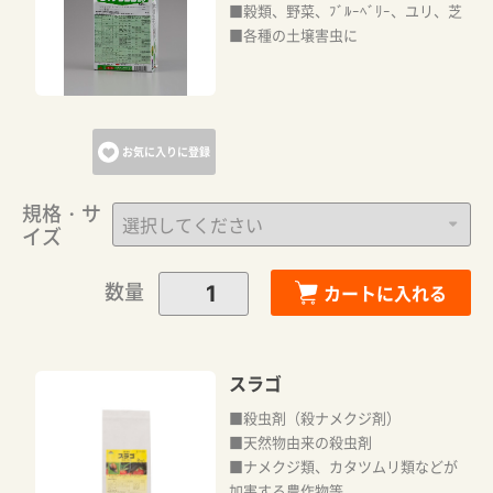
■穀類、野菜、ﾌﾞﾙｰﾍﾞﾘｰ、ユリ、芝
■各種の土壌害虫に
お気に入りに登録
規格・サ
イズ
数量
カートに入れる
スラゴ
■殺虫剤（殺ナメクジ剤）
■天然物由来の殺虫剤
■ナメクジ類、カタツムリ類などが
加害する農作物等