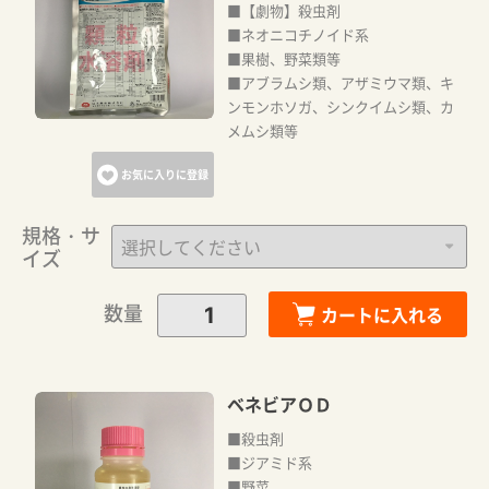
■【劇物】殺虫剤
■ネオニコチノイド系
■果樹、野菜類等
■アブラムシ類、アザミウマ類、キ
ンモンホソガ、シンクイムシ類、カ
メムシ類等
お気に入りに登録
規格・サ
イズ
数量
カートに入れる
ベネビアＯＤ
■殺虫剤
■ジアミド系
■野菜