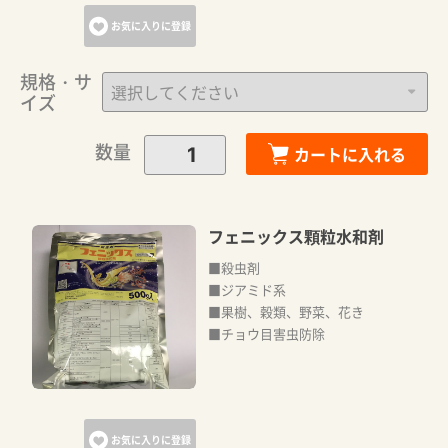
お気に入りに登録
規格・サ
イズ
数量
カートに入れる
フェニックス顆粒水和剤
■殺虫剤
■ジアミド系
■果樹、穀類、野菜、花き
■チョウ目害虫防除
お気に入りに登録