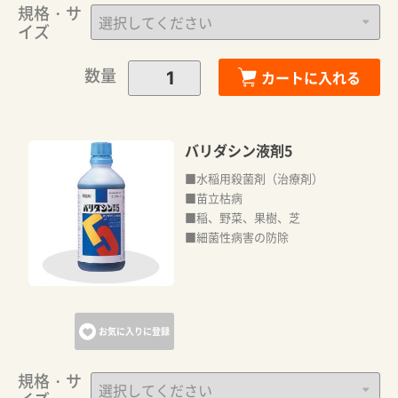
規格・サ
イズ
数量
カートに入れる
バリダシン液剤5
■水稲用殺菌剤（治療剤）
■苗立枯病
■稲、野菜、果樹、芝
■細菌性病害の防除
お気に入りに登録
規格・サ