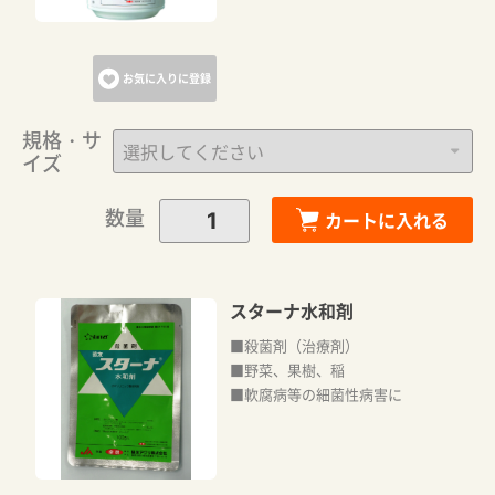
お気に入りに登録
規格・サ
イズ
数量
カートに入れる
スターナ水和剤
■殺菌剤（治療剤）
■野菜、果樹、稲
■軟腐病等の細菌性病害に