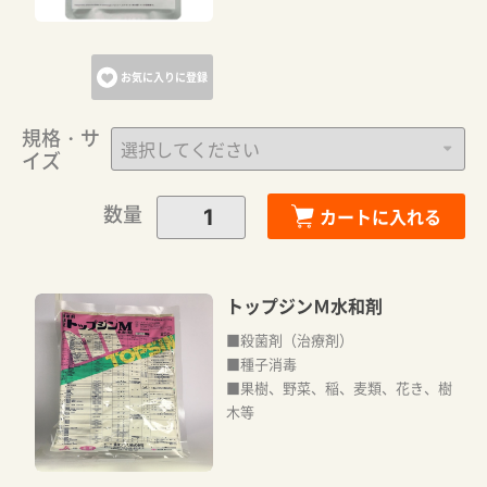
お気に入りに登録
規格・サ
イズ
数量
カートに入れる
トップジンＭ水和剤
■殺菌剤（治療剤）
■種子消毒
■果樹、野菜、稲、麦類、花き、樹
木等