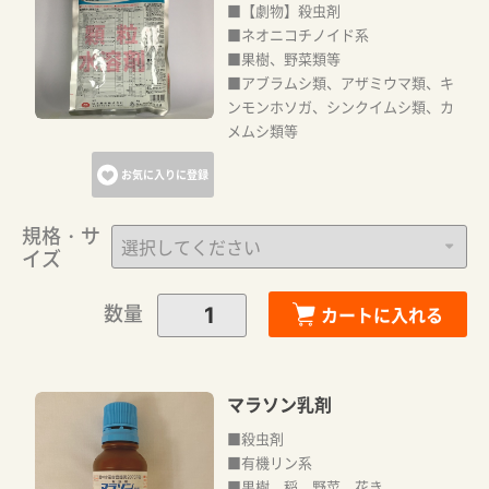
■【劇物】殺虫剤
■ネオニコチノイド系
■果樹、野菜類等
■アブラムシ類、アザミウマ類、キ
ンモンホソガ、シンクイムシ類、カ
メムシ類等
お気に入りに登録
規格・サ
イズ
数量
カートに入れる
マラソン乳剤
■殺虫剤
■有機リン系
■果樹、稲、野菜、花き