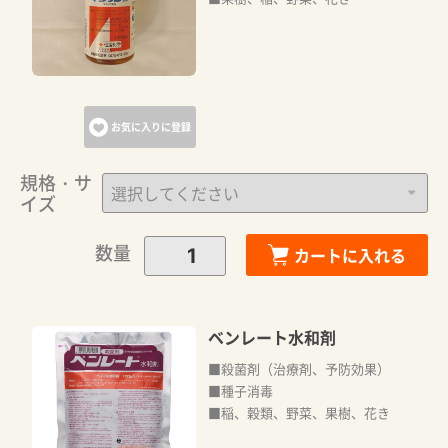
お気に入りに登録
規格・サ
イズ
数量
カートに入れる
ベンレート水和剤
■殺菌剤（治療剤、予防効果）
■種子消毒
■稲、穀類、野菜、果樹、花き