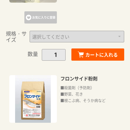
お気に入りに登録
規格・サ
イズ
数量
カートに入れる
フロンサイド粉剤
■殺菌剤（予防剤）
■野菜、花き
■根こぶ病、そうか病など