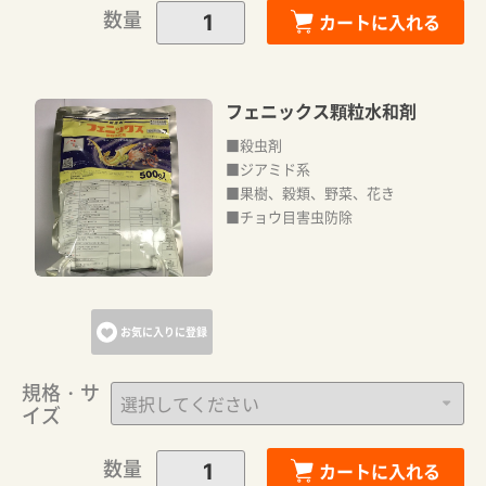
数量
カートに入れる
フェニックス顆粒水和剤
■殺虫剤
■ジアミド系
■果樹、穀類、野菜、花き
■チョウ目害虫防除
お気に入りに登録
規格・サ
イズ
数量
カートに入れる