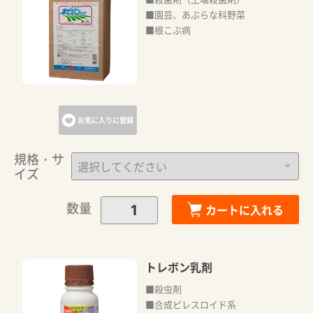
■園芸、あぶらな科野菜
■根こぶ病
お気に入りに登録
規格・サ
イズ
数量
カートに入れる
トレボン乳剤
■殺虫剤
■合成ピレスロイド系