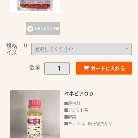
お気に入りに登録
規格・サ
イズ
数量
カートに入れる
ベネビアＯＤ
■殺虫剤
■ジアミド系
■野菜
■チョウ目、吸汁害虫など