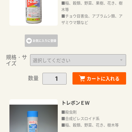
■稲、穀類、野菜、果樹、花き、樹
木等
■チョウ目害虫、アブラムシ類、ア
ザミウマ類など
お気に入りに登録
規格・サ
イズ
数量
カートに入れる
トレボンＥＷ
■殺虫剤
■合成ピレスロイド系
■稲、穀類、野菜、花き、樹木等