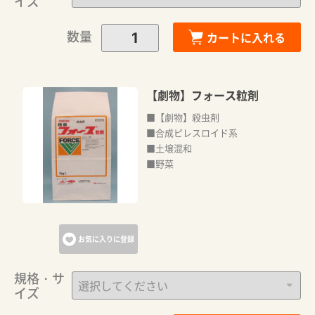
イズ
数量
カートに入れる
【劇物】フォース粒剤
■【劇物】殺虫剤
■合成ピレスロイド系
■土壌混和
カートに追加しました。
■野菜
カートへ進む
お気に入りに登録
お買い物を続ける
規格・サ
イズ