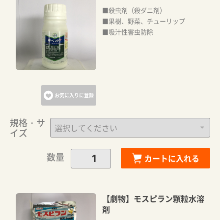
■殺虫剤（殺ダニ剤）
■果樹、野菜、チューリップ
■吸汁性害虫防除
お気に入りに登録
規格・サ
イズ
数量
カートに入れる
【劇物】モスピラン顆粒水溶
剤