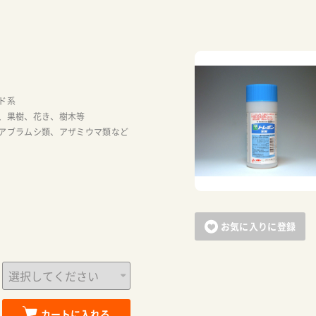
ド系
、果樹、花き、樹木等
アブラムシ類、アザミウマ類など
お気に入りに登録
カートに入れる