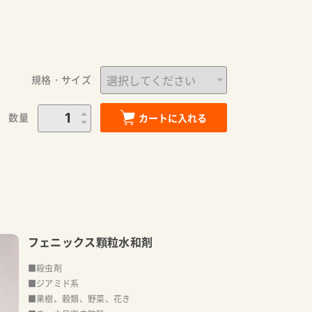
規格・サイズ
数量
カートに入れる
フェニックス顆粒水和剤
■殺虫剤
■ジアミド系
■果樹、穀類、野菜、花き