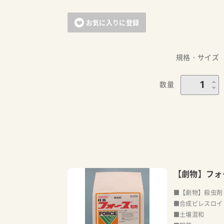
お気に入りに登録
規格・サイズ
数量
【劇物】フォ
■【劇物】殺虫剤
■合成ピレスロイ
■土壌混和