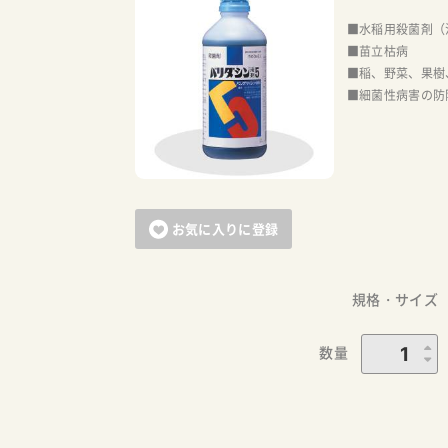
■水稲用殺菌剤（
■苗立枯病
■稲、野菜、果樹
■細菌性病害の防
お気に入りに登録
規格・サイズ
数量