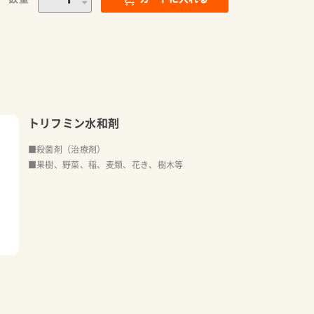
トリフミン水和剤
■殺菌剤（治療剤）
■果樹、野菜、稲、麦類、花き、樹木等