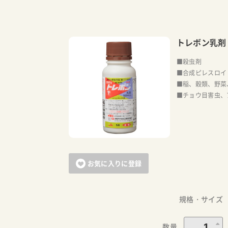
トレボン乳剤
■殺虫剤
■合成ピレスロイ
■稲、穀類、野菜
■チョウ目害虫、
お気に入りに登録
規格・サイズ
数量