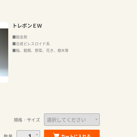
トレボンＥＷ
■殺虫剤
■合成ピレスロイド系
■稲、穀類、野菜、花き、樹木等
規格・サイズ
数量
カートに入れる