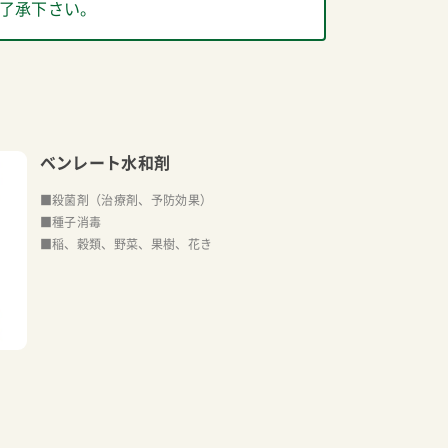
了承下さい。
ベンレート水和剤
■殺菌剤（治療剤、予防効果）
■種子消毒
■稲、穀類、野菜、果樹、花き