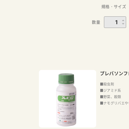
規格・サイズ
数量
プレバソンフ
■殺虫剤
■ジアミド系
■野菜、穀類
■ナモグリバエや