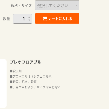
規格・サイズ
数量
カートに入れる
プレオフロアブル
■殺虫剤
■プロペニルオキシフェニル系
■野菜、花き、穀類
■チョウ目およびアザミウマ目防除に