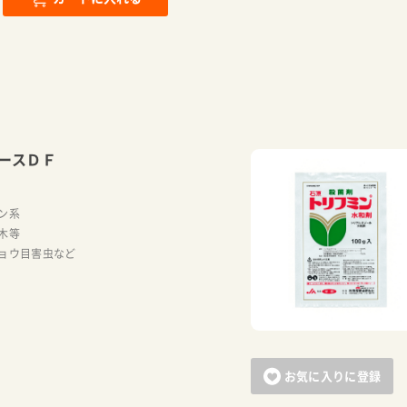
ースＤＦ
ン系
木等
ョウ目害虫など
お気に入りに登録