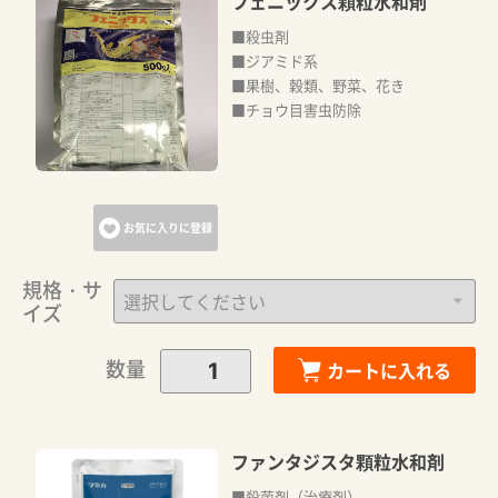
フェニックス顆粒水和剤
■殺虫剤
■ジアミド系
■果樹、穀類、野菜、花き
■チョウ目害虫防除
お気に入りに登録
規格・サ
イズ
数量
カートに入れる
ファンタジスタ顆粒水和剤
■殺菌剤（治療剤）