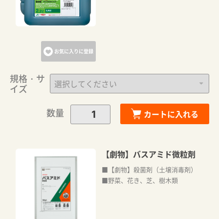
お気に入りに登録
規格・サ
イズ
数量
カートに入れる
【劇物】バスアミド微粒剤
■【劇物】殺菌剤（土壌消毒剤）
■野菜、花き、芝、樹木類