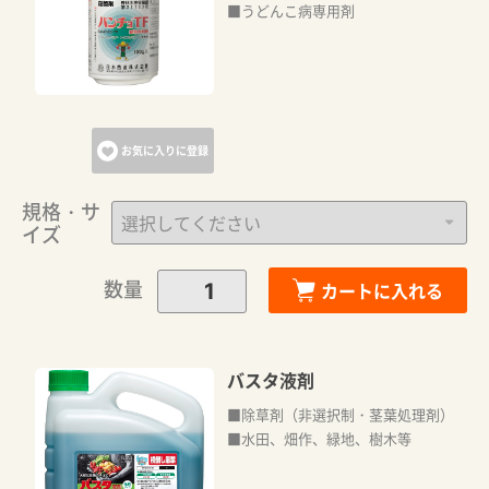
■うどんこ病専用剤
お気に入りに登録
規格・サ
イズ
数量
カートに入れる
バスタ液剤
■除草剤（非選択制・茎葉処理剤）
■水田、畑作、緑地、樹木等