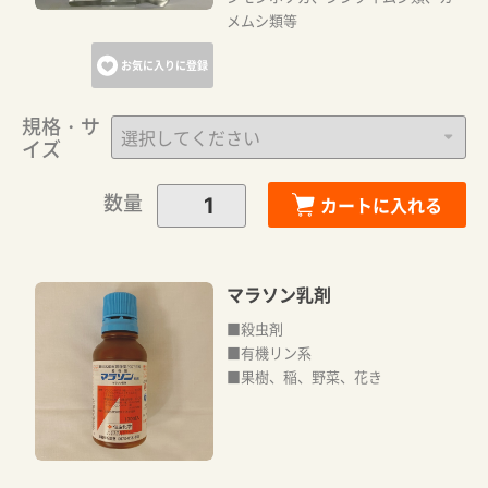
メムシ類等
お気に入りに登録
規格・サ
イズ
数量
カートに入れる
マラソン乳剤
■殺虫剤
■有機リン系
■果樹、稲、野菜、花き