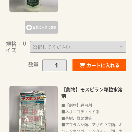
お気に入りに登録
規格・サ
イズ
数量
カートに入れる
【劇物】モスピラン顆粒水溶
剤
■【劇物】殺虫剤
■ネオニコチノイド系
■果樹、野菜類等
■アブラムシ類、アザミウマ類、キ
ンモンホソガ、シンクイムシ類、カ