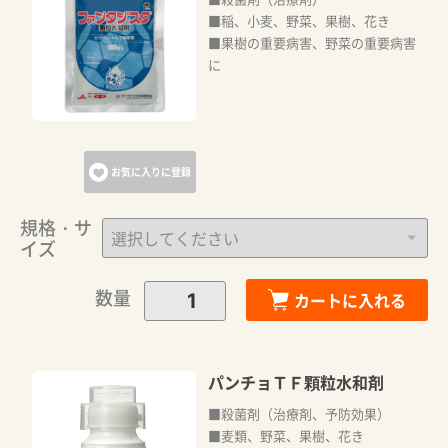
■稲、小麦、野菜、果樹、花き
■果樹の重要病害、野菜の重要病害
に
お気に入りに登録
規格・サ
イズ
数量
カートに入れる
パンチョＴＦ顆粒水和剤
■殺菌剤（治療剤、予防効果）
■麦類、野菜、果樹、花き