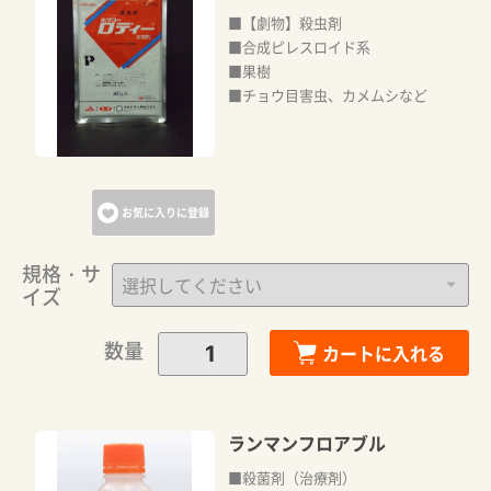
■【劇物】殺虫剤
■合成ピレスロイド系
■果樹
■チョウ目害虫、カメムシなど
お気に入りに登録
規格・サ
イズ
数量
カートに入れる
ランマンフロアブル
■殺菌剤（治療剤）