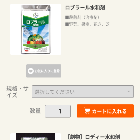
ロブラール水和剤
■殺菌剤（治療剤）
■野菜、果樹、花き、芝
お気に入りに登録
規格・サ
イズ
数量
カートに入れる
【劇物】ロディー水和剤