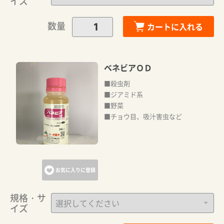
イズ
数量
カートに入れる
ベネビアＯＤ
■殺虫剤
■ジアミド系
■野菜
カートに追加しました。
■チョウ目、吸汁害虫など
カートへ進む
お気に入りに登録
お買い物を続ける
規格・サ
イズ