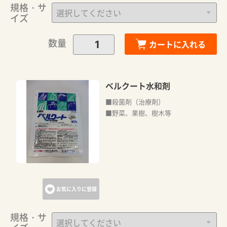
規格・サ
イズ
数量
カートに入れる
ベルクート水和剤
■殺菌剤（治療剤）
■野菜、果樹、樹木等
お気に入りに登録
規格・サ