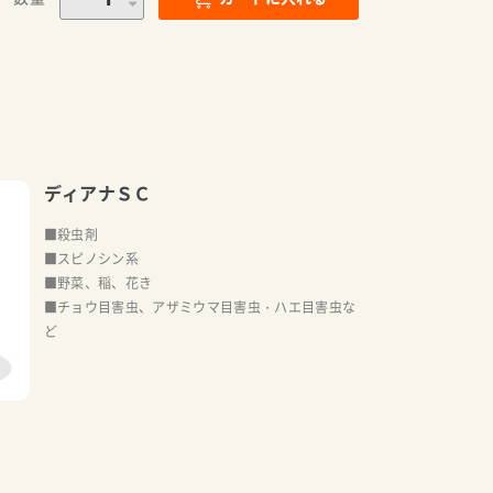
ディアナＳＣ
■殺虫剤
■スピノシン系
■野菜、稲、花き
■チョウ目害虫、アザミウマ目害虫・ハエ目害虫な
ど