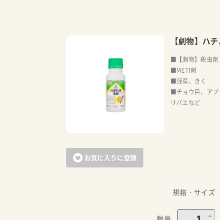
【劇物】ハチ
■【劇物】殺虫剤
■METI剤
■野菜、きく
■チョウ目、アブ
リバエなど
お気に入りに登録
規格・サイズ
数量