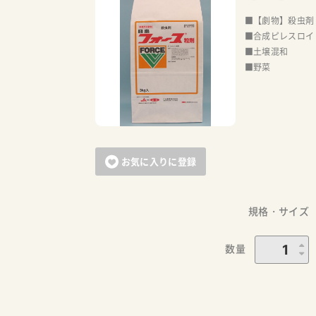
■【劇物】殺虫剤
■合成ピレスロイ
■土壌混和
■野菜
お気に入りに登録
規格・サイズ
数量