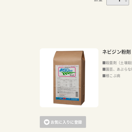
ネビジン粉剤
■殺菌剤（土壌殺
■園芸、あぶらな
■根こぶ病
お気に入りに登録