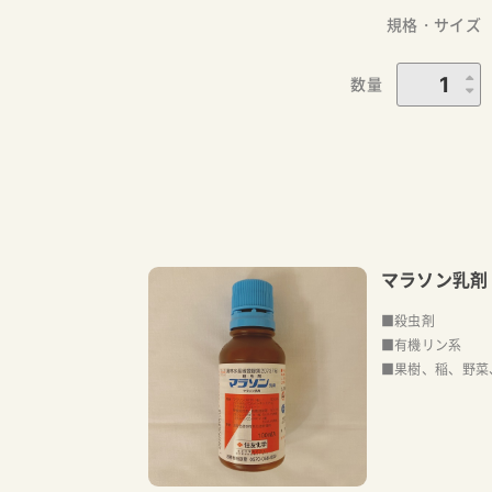
規格・サイズ
数量
マラソン乳剤
■殺虫剤
■有機リン系
■果樹、稲、野菜