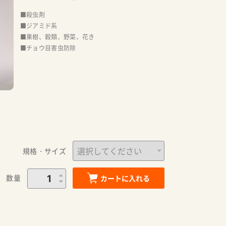
■殺虫剤
■ジアミド系
■果樹、穀類、野菜、花き
■チョウ目害虫防除
規格・サイズ
数量
カートに入れる