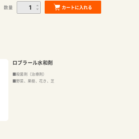
数量
カートに入れる
ロブラール水和剤
■殺菌剤（治療剤）
■野菜、果樹、花き、芝