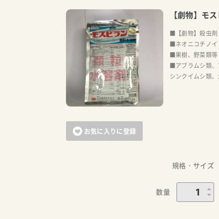
【劇物】モス
■【劇物】殺虫剤
■ネオニコチノイ
■果樹、野菜類等
■アブラムシ類、
シンクイムシ類、
お気に入りに登録
規格・サイズ
数量