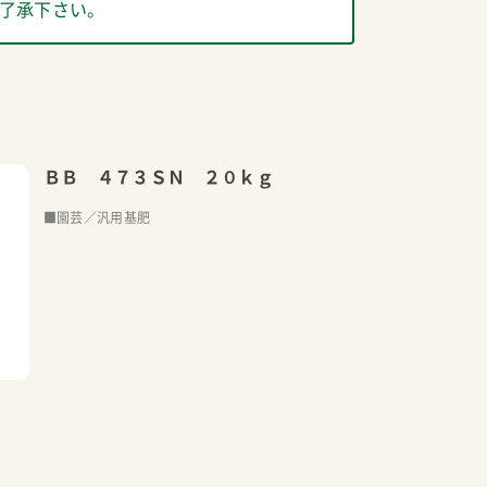
了承下さい。
ＢＢ ４７３ＳＮ ２０ｋｇ
■園芸／汎用基肥