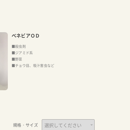
ベネビアＯＤ
■殺虫剤
■ジアミド系
■野菜
■チョウ目、吸汁害虫など
規格・サイズ