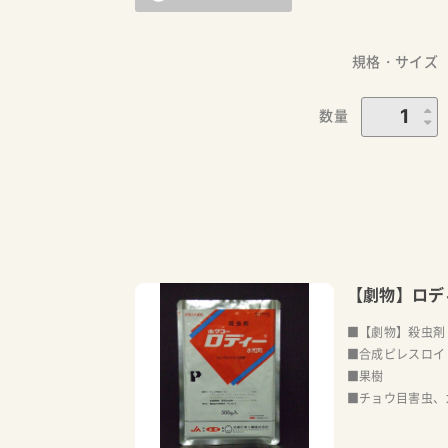
規格・サイズ
数量
【劇物】ロデ
■【劇物】殺虫剤
■合成ピレスロイ
■果樹
■チョウ目害虫、