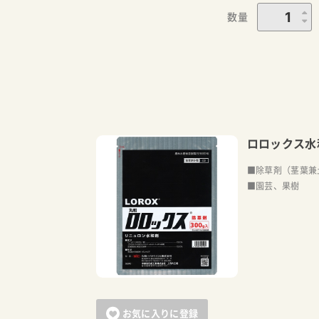
数量
ロロックス水
■除草剤（茎葉兼
■園芸、果樹
お気に入りに登録