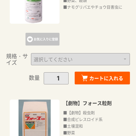
■野菜、穀類
■ナモグリバエやチョウ目害虫に
お気に入りに登録
規格・サ
イズ
数量
カートに入れる
【劇物】フォース粒剤
■【劇物】殺虫剤
■合成ピレスロイド系
■土壌混和
■野菜