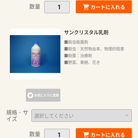
数量
カートに入れる
サンクリスタル乳剤
■殺虫殺菌剤
■殺虫：天然物由来、物理的阻害
■殺菌：治療剤
■野菜、果樹、花き
お気に入りに登録
規格・サ
イズ
数量
カートに入れる