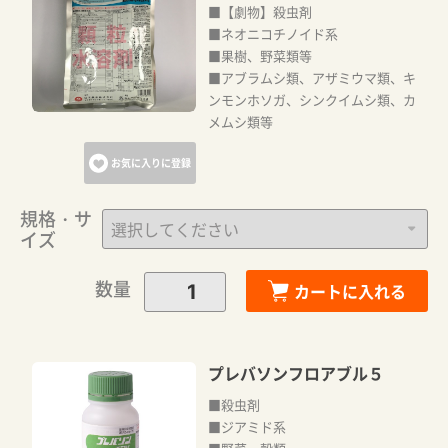
■【劇物】殺虫剤
■ネオニコチノイド系
■果樹、野菜類等
■アブラムシ類、アザミウマ類、キ
ンモンホソガ、シンクイムシ類、カ
メムシ類等
お気に入りに登録
規格・サ
イズ
数量
カートに入れる
プレバソンフロアブル５
■殺虫剤
■ジアミド系