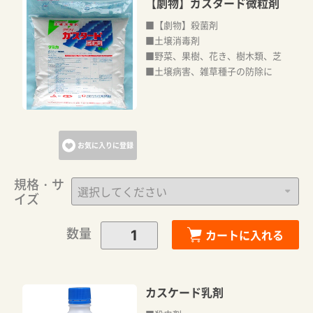
【劇物】ガスタード微粒剤
■【劇物】殺菌剤
■土壌消毒剤
■野菜、果樹、花き、樹木類、芝
■土壌病害、雑草種子の防除に
お気に入りに登録
規格・サ
イズ
数量
カートに入れる
カスケード乳剤