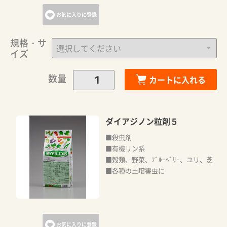
お気に入りに登録
規格・サ
イズ
数量
カートに入れる
ダイアジノン粒剤５
■殺虫剤
■有機リン系
■穀類、野菜、ﾌﾞﾙｰﾍﾞﾘｰ、ユリ、芝
■各種の土壌害虫に
お気に入りに登録