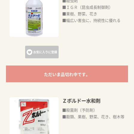
■殺虫剤
■ＩＧＲ（昆虫成長制御剤）
■果樹、野菜、花き
■幅広い害虫に、持続性に優れる
お気に入りに登録
ただいま品切れ中です。
Ｚボルドー水和剤
■殺菌剤（予防剤）
■穀類、果樹、野菜、花き、樹木等