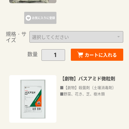
お気に入りに登録
規格・サ
イズ
数量
カートに入れる
【劇物】バスアミド微粒剤
■【劇物】殺菌剤（土壌消毒剤）
■野菜、花き、芝、樹木類