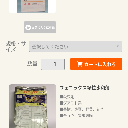
お気に入りに登録
規格・サ
イズ
数量
カートに入れる
フェニックス顆粒水和剤
■殺虫剤
■ジアミド系
■果樹、穀類、野菜、花き
■チョウ目害虫防除