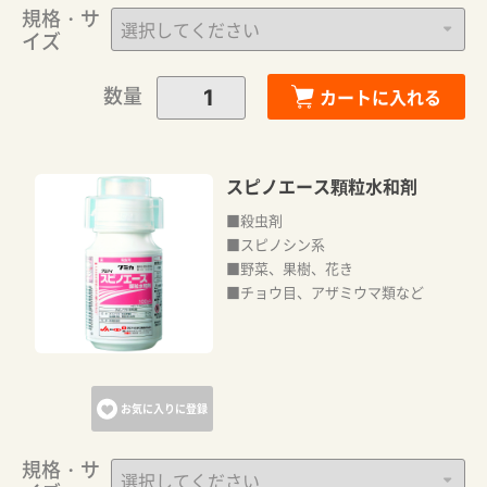
規格・サ
イズ
数量
カートに入れる
スピノエース顆粒水和剤
■殺虫剤
■スピノシン系
カートに追加しました。
■野菜、果樹、花き
■チョウ目、アザミウマ類など
カートへ進む
お気に入りに登録
お買い物を続ける
規格・サ