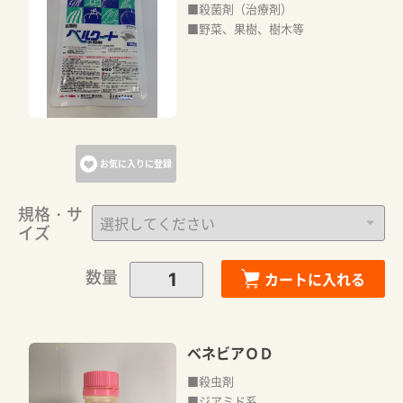
■殺菌剤（治療剤）
■野菜、果樹、樹木等
お気に入りに登録
規格・サ
イズ
数量
カートに入れる
ベネビアＯＤ
■殺虫剤
■ジアミド系