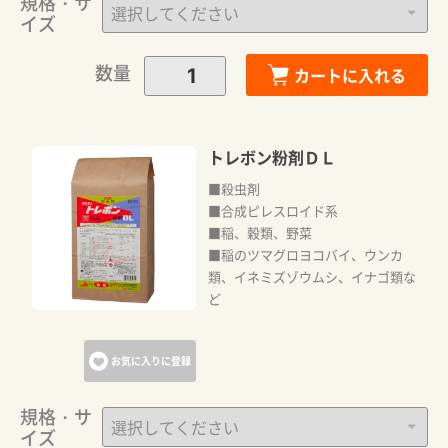
規格・サ
イズ
数量
カートに入れる
トレボン粉剤ＤＬ
■殺虫剤
■合成ピレスロイド系
■稲、穀類、野菜
■稲のツマグロヨコバイ、ウンカ
類、イネミズゾウムシ、イナゴ類な
ど
お気に入りに登録
規格・サ
イズ