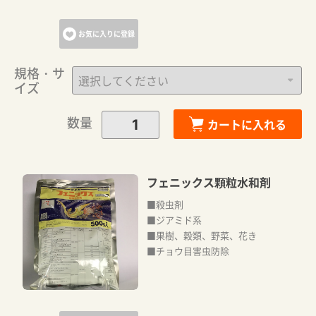
お気に入りに登録
規格・サ
イズ
数量
カートに入れる
フェニックス顆粒水和剤
■殺虫剤
■ジアミド系
■果樹、穀類、野菜、花き
■チョウ目害虫防除