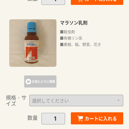
マラソン乳剤
■殺虫剤
■有機リン系
■果樹、稲、野菜、花き
お気に入りに登録
規格・サ
イズ
数量
カートに入れる