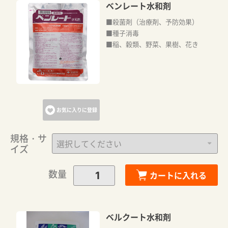
ベンレート水和剤
■殺菌剤（治療剤、予防効果）
■種子消毒
■稲、穀類、野菜、果樹、花き
カートに追加しました。
お気に入りに登録
カートへ進む
規格・サ
イズ
お買い物を続ける
数量
カートに入れる
ベルクート水和剤