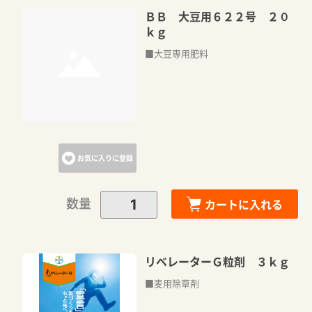
ＢＢ 大豆用６２２号 ２０
ｋｇ
■大豆専用肥料
お気に入りに登録
数量
カートに入れる
リベレーターＧ粒剤 ３ｋｇ
■麦用除草剤