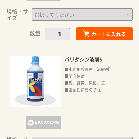
規格・サ
イズ
数量
カートに入れる
バリダシン液剤5
■水稲用殺菌剤（治療剤）
■苗立枯病
■稲、野菜、果樹、芝
■細菌性病害の防除
お気に入りに登録