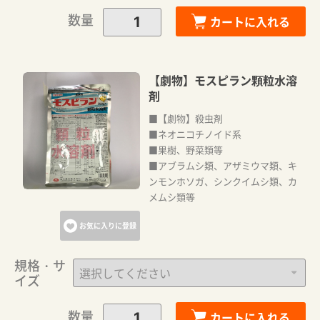
数量
カートに入れる
【劇物】モスピラン顆粒水溶
剤
■【劇物】殺虫剤
■ネオニコチノイド系
■果樹、野菜類等
■アブラムシ類、アザミウマ類、キ
ンモンホソガ、シンクイムシ類、カ
メムシ類等
お気に入りに登録
規格・サ
イズ
数量
カートに入れる