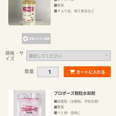
■野菜
■チョウ目、吸汁害虫など
お気に入りに登録
規格・サ
イズ
数量
カートに入れる
プロポーズ顆粒水和剤
■殺菌剤（治療剤、予防効果）
■野菜
■べと病・疫病に