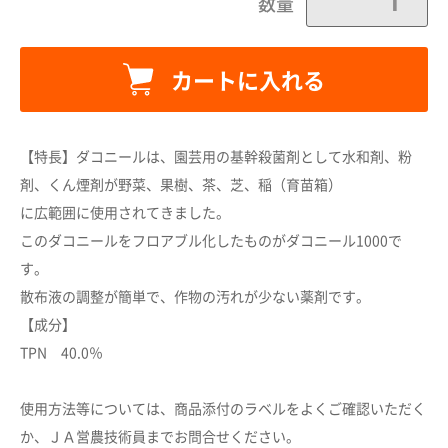
数量
カートに入れる
【特長】ダコニールは、園芸用の基幹殺菌剤として水和剤、粉
剤、くん煙剤が野菜、果樹、茶、芝、稲（育苗箱）
に広範囲に使用されてきました。
このダコニールをフロアブル化したものがダコニール1000で
す。
カートに追加しました。
散布液の調整が簡単で、作物の汚れが少ない薬剤です。
【成分】
カートへ進む
TPN 40.0％
使用方法等については、商品添付のラベルをよくご確認いただく
お買い物を続ける
か、ＪＡ営農技術員までお問合せください。