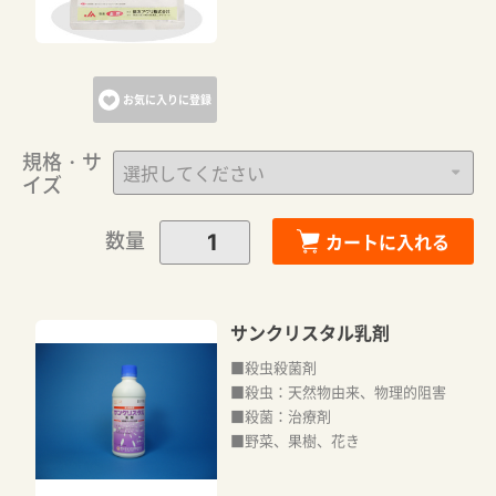
お気に入りに登録
規格・サ
イズ
数量
カートに入れる
サンクリスタル乳剤
■殺虫殺菌剤
■殺虫：天然物由来、物理的阻害
■殺菌：治療剤
■野菜、果樹、花き