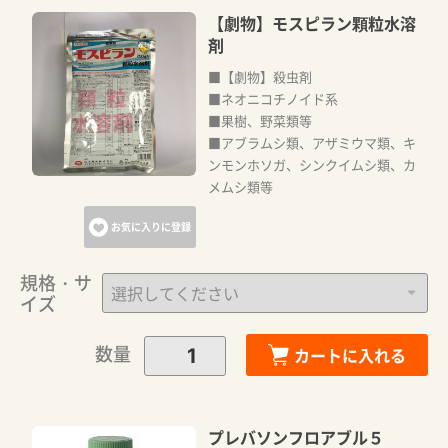
【劇物】モスピラン顆粒水溶
剤
■【劇物】殺虫剤
■ネオニコチノイド系
■果樹、野菜類等
■アブラムシ類、アザミウマ類、キ
ンモンホソガ、シンクイムシ類、カ
メムシ類等
お気に入りに登録
規格・サ
イズ
数量
カートに入れる
プレバソンフロアブル５