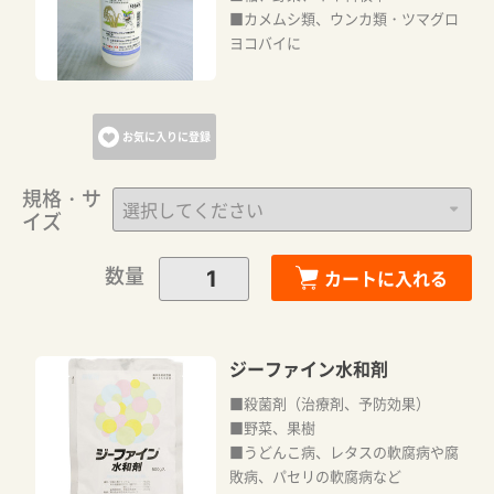
■カメムシ類、ウンカ類・ツマグロ
ヨコバイに
お気に入りに登録
規格・サ
イズ
数量
カートに入れる
ジーファイン水和剤
■殺菌剤（治療剤、予防効果）
■野菜、果樹
■うどんこ病、レタスの軟腐病や腐
敗病、パセリの軟腐病など