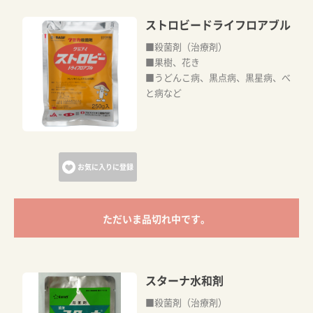
ストロビードライフロアブル
■殺菌剤（治療剤）
■果樹、花き
■うどんこ病、黒点病、黒星病、べ
と病など
お気に入りに登録
ただいま品切れ中です。
スターナ水和剤
■殺菌剤（治療剤）