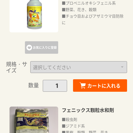
■プロペニルオキシフェニル系
■野菜、花き、穀類
■チョウ目およびアザミウマ目防除
に
お気に入りに登録
規格・サ
イズ
数量
カートに入れる
フェニックス顆粒水和剤
■殺虫剤
■ジアミド系
■果樹、穀類、野菜、花き