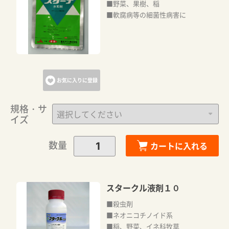
■野菜、果樹、稲
■軟腐病等の細菌性病害に
お気に入りに登録
規格・サ
イズ
数量
カートに入れる
スタークル液剤１０
■殺虫剤
■ネオニコチノイド系
■稲、野菜、イネ科牧草