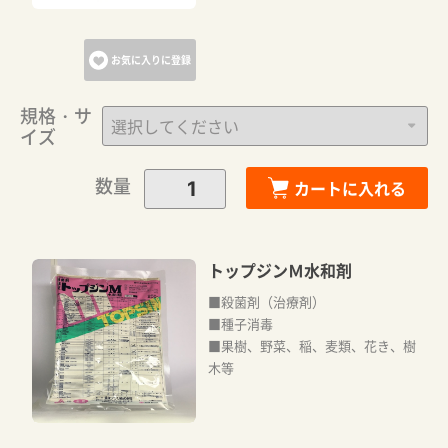
お気に入りに登録
規格・サ
イズ
数量
カートに入れる
トップジンＭ水和剤
■殺菌剤（治療剤）
■種子消毒
■果樹、野菜、稲、麦類、花き、樹
木等