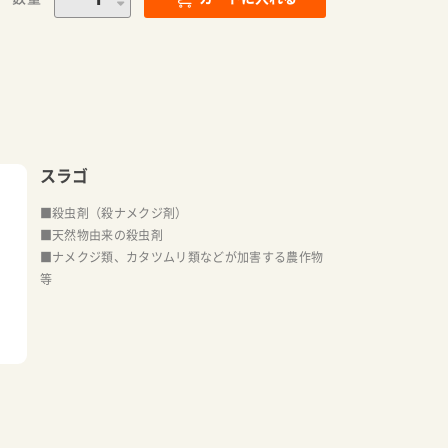
スラゴ
■殺虫剤（殺ナメクジ剤）
■天然物由来の殺虫剤
■ナメクジ類、カタツムリ類などが加害する農作物
等