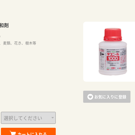
和剤
）
、麦類、花き、樹木等
お気に入りに登録
カートに入れる