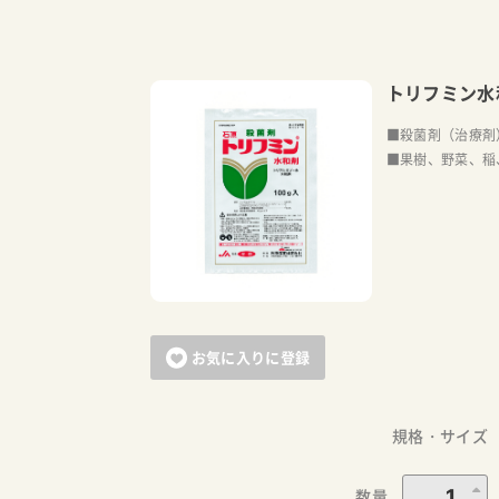
トリフミン水
■殺菌剤（治療剤
■果樹、野菜、稲
お気に入りに登録
規格・サイズ
数量