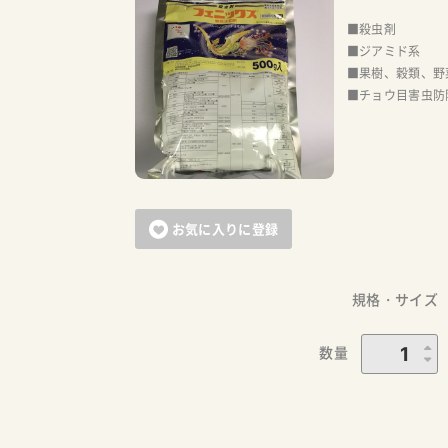
■殺虫剤
■ジアミド系
■果樹、穀類、野
■チョウ目害虫防
お気に入りに登録
規格・サイズ
数量