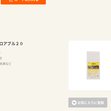
ロアブル２０
）
き
核病など
お気に入りに登録