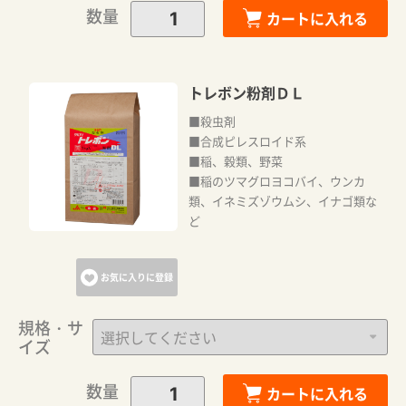
数量
カートに入れる
トレボン粉剤ＤＬ
■殺虫剤
■合成ピレスロイド系
■稲、穀類、野菜
■稲のツマグロヨコバイ、ウンカ
類、イネミズゾウムシ、イナゴ類な
ど
お気に入りに登録
規格・サ
イズ
数量
カートに入れる