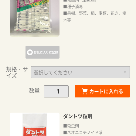
■種子消毒
■果樹、野菜、稲、麦類、花き、樹
木等
お気に入りに登録
規格・サ
イズ
数量
カートに入れる
ダントツ粒剤
■殺虫剤
■ネオニコチノイド系