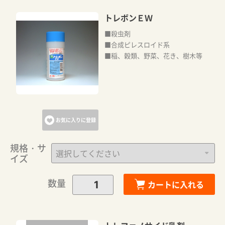
トレボンＥＷ
■殺虫剤
■合成ピレスロイド系
■稲、穀類、野菜、花き、樹木等
お気に入りに登録
規格・サ
イズ
数量
カートに入れる