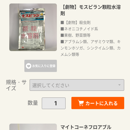
【劇物】モスピラン顆粒水溶
剤
■【劇物】殺虫剤
■ネオニコチノイド系
■果樹、野菜類等
■アブラムシ類、アザミウマ類、キ
ンモンホソガ、シンクイムシ類、カ
メムシ類等
お気に入りに登録
規格・サ
イズ
数量
カートに入れる
マイトコーネフロアブル