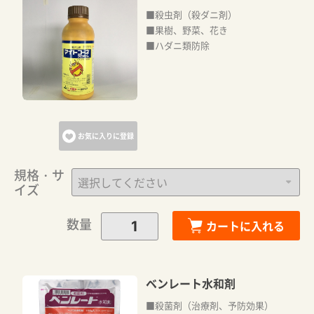
■殺虫剤（殺ダニ剤）
■果樹、野菜、花き
■ハダニ類防除
お気に入りに登録
規格・サ
イズ
数量
カートに入れる
ベンレート水和剤
■殺菌剤（治療剤、予防効果）