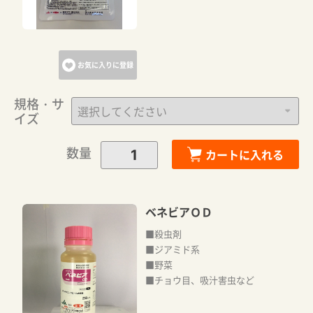
お気に入りに登録
規格・サ
イズ
数量
カートに入れる
ベネビアＯＤ
■殺虫剤
■ジアミド系
■野菜
■チョウ目、吸汁害虫など