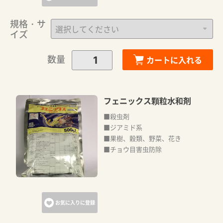
規格・サ
イズ
数量
カートに入れる
フェニックス顆粒水和剤
■殺虫剤
■ジアミド系
■果樹、穀類、野菜、花き
■チョウ目害虫防除
お気に入りに登録