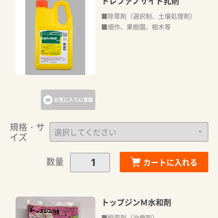
トレファノサイド乳剤
■除草剤（選択制、土壌処理剤）
■畑作、果樹園、樹木等
お気に入りに登録
規格・サ
イズ
数量
カートに入れる
トップジンＭ水和剤
■殺菌剤（治療剤）