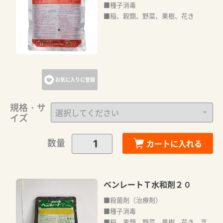
■種子消毒
■稲、穀類、野菜、果樹、花き
お気に入りに登録
規格・サ
イズ
数量
カートに入れる
ベンレートＴ水和剤２０
■殺菌剤（治療剤）
■種子消毒
■稲、麦類、野菜、果樹、花き、芝