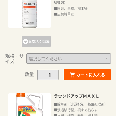
処理剤）
■園芸、果樹、樹木等
■広葉雑草に
お気に入りに登録
規格・サ
イズ
数量
カートに入れる
ラウンドアップＭＡＸＬ
■除草剤（非選択制・茎葉処理剤）
■浸透移行型／根まで枯らす
■水田、畑作、緑地、樹木等