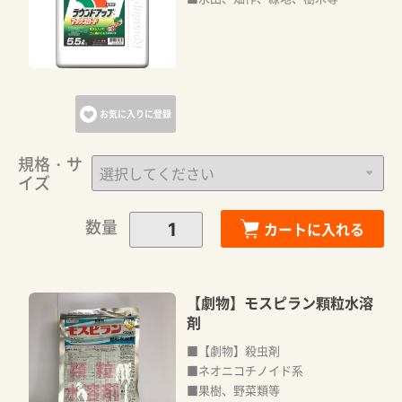
お気に入りに登録
規格・サ
イズ
数量
カートに入れる
【劇物】モスピラン顆粒水溶
剤
■【劇物】殺虫剤
■ネオニコチノイド系
■果樹、野菜類等