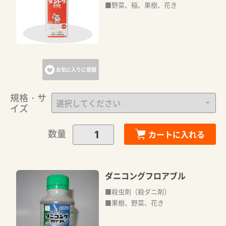
■野菜、稲、果樹、花き
お気に入りに登録
規格・サ
イズ
数量
カートに入れる
ダニコングフロアブル
■殺虫剤（殺ダニ剤）
■果樹、野菜、花き