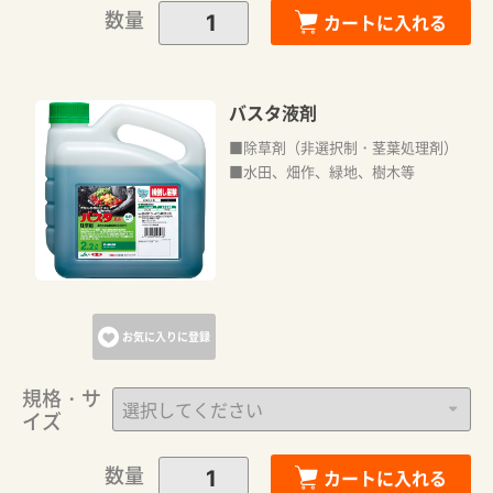
数量
カートに入れる
バスタ液剤
■除草剤（非選択制・茎葉処理剤）
■水田、畑作、緑地、樹木等
お気に入りに登録
規格・サ
イズ
数量
カートに入れる