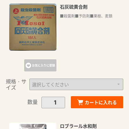
石灰硫黄合剤
■殺菌剤■予防剤■果樹、麦類
お気に入りに登録
規格・サ
イズ
数量
カートに入れる
ロブラール水和剤