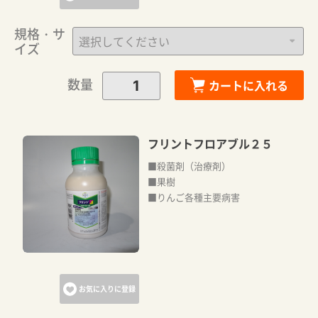
規格・サ
イズ
数量
カートに入れる
フリントフロアブル２５
■殺菌剤（治療剤）
■果樹
■りんご各種主要病害
お気に入りに登録