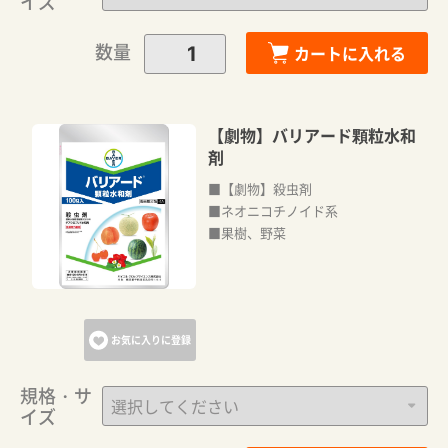
イズ
数量
カートに入れる
【劇物】バリアード顆粒水和
剤
■【劇物】殺虫剤
■ネオニコチノイド系
カートに追加しました。
■果樹、野菜
カートへ進む
お気に入りに登録
お買い物を続ける
規格・サ
イズ