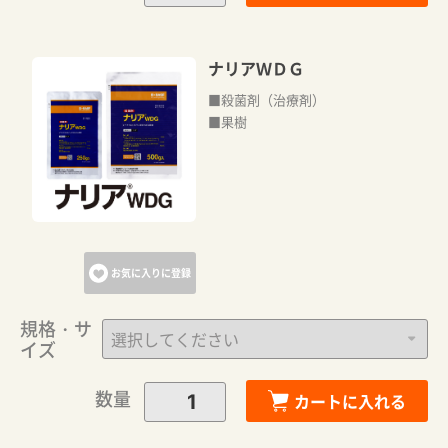
ナリアＷＤＧ
■殺菌剤（治療剤）
■果樹
お気に入りに登録
規格・サ
イズ
数量
カートに入れる