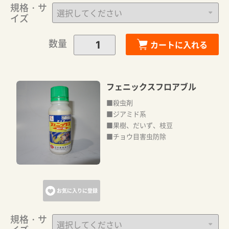
規格・サ
イズ
数量
カートに入れる
フェニックスフロアブル
■殺虫剤
■ジアミド系
■果樹、だいず、枝豆
■チョウ目害虫防除
お気に入りに登録
規格・サ