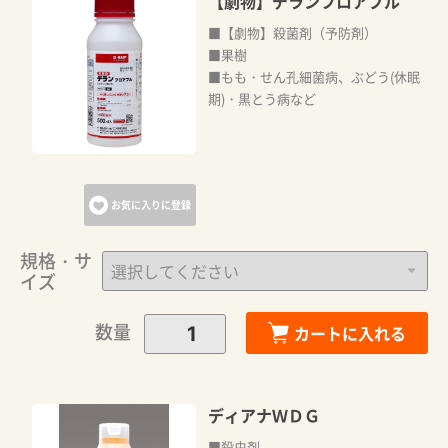
【劇物】デランフロアブル
■【劇物】殺菌剤（予防剤）
■果樹
■もも・せん孔細菌病、ぶどう(休眠
期)・黒とう病など
お気に入りに登録
規格・サ
イズ
数量
カートに入れる
ディアナＷＤＧ
■殺虫剤