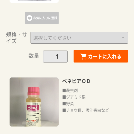
お気に入りに登録
規格・サ
イズ
数量
カートに入れる
ベネビアＯＤ
■殺虫剤
■ジアミド系
■野菜
■チョウ目、吸汁害虫など