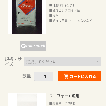
■【劇物】殺虫剤
■合成ピレスロイド系
■果樹
■チョウ目害虫、カメムシなど
お気に入りに登録
規格・サ
イズ
数量
カートに入れる
ユニフォーム粒剤
■殺菌剤（予防剤）