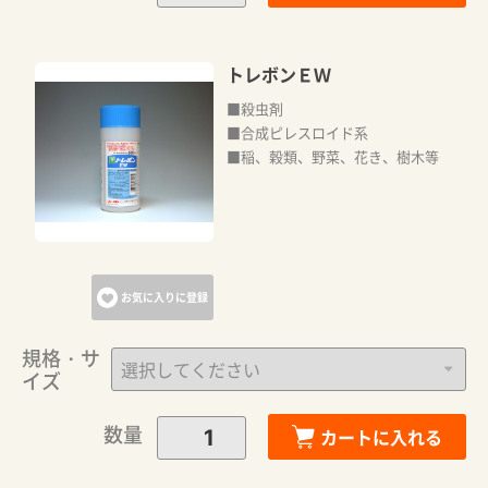
トレボンＥＷ
■殺虫剤
■合成ピレスロイド系
■稲、穀類、野菜、花き、樹木等
お気に入りに登録
規格・サ
イズ
数量
カートに入れる