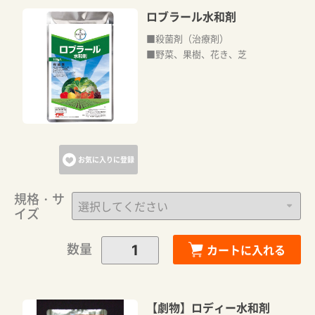
ロブラール水和剤
■殺菌剤（治療剤）
■野菜、果樹、花き、芝
お気に入りに登録
規格・サ
イズ
数量
カートに入れる
【劇物】ロディー水和剤