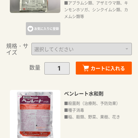
■アブラムシ類、アザミウマ類、キ
ンモンホソガ、シンクイムシ類、カ
メムシ類等
お気に入りに登録
規格・サ
イズ
数量
カートに入れる
ベンレート水和剤
■殺菌剤（治療剤、予防効果）
■種子消毒
■稲、穀類、野菜、果樹、花き