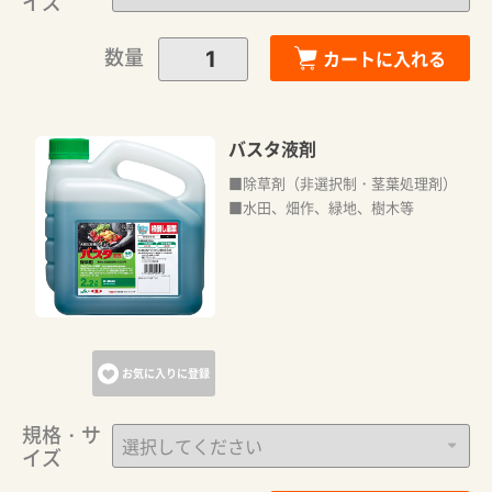
イズ
数量
カートに入れる
バスタ液剤
■除草剤（非選択制・茎葉処理剤）
■水田、畑作、緑地、樹木等
カートに追加しました。
カートへ進む
お気に入りに登録
お買い物を続ける
規格・サ
イズ