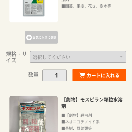
■園芸、果樹、花き、樹木等
お気に入りに登録
規格・サ
イズ
数量
カートに入れる
【劇物】モスピラン顆粒水溶
剤
■【劇物】殺虫剤
■ネオニコチノイド系
■果樹、野菜類等