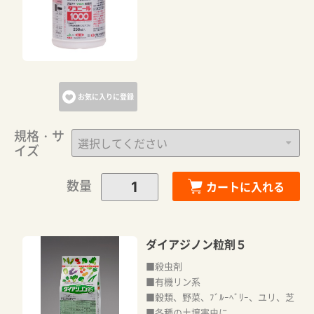
お気に入りに登録
規格・サ
イズ
数量
カートに入れる
ダイアジノン粒剤５
■殺虫剤
■有機リン系
■穀類、野菜、ﾌﾞﾙｰﾍﾞﾘｰ、ユリ、芝
■各種の土壌害虫に