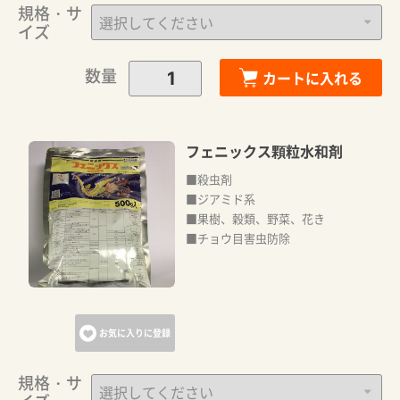
規格・サ
イズ
数量
カートに入れる
フェニックス顆粒水和剤
■殺虫剤
■ジアミド系
■果樹、穀類、野菜、花き
■チョウ目害虫防除
お気に入りに登録
規格・サ