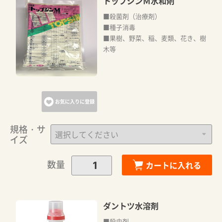
トップジンＭ水和剤
■殺菌剤（治療剤）
■種子消毒
■果樹、野菜、稲、麦類、花き、樹
木等
お気に入りに登録
規格・サ
イズ
数量
カートに入れる
ダントツ水溶剤
■殺虫剤