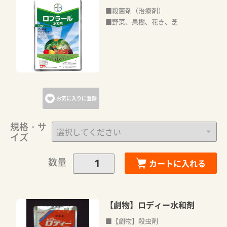
■殺菌剤（治療剤）
■野菜、果樹、花き、芝
お気に入りに登録
規格・サ
イズ
数量
カートに入れる
【劇物】ロディー水和剤
■【劇物】殺虫剤