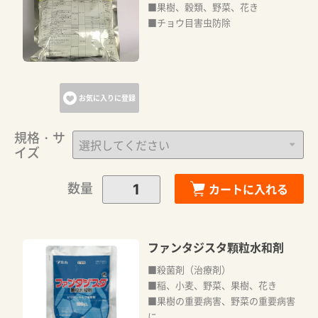
■果樹、穀類、野菜、花き
■チョウ目害虫防除
お気に入りに登録
規格・サ
イズ
数量
カートに入れる
ファンタジスタ顆粒水和剤
■殺菌剤（治療剤）
■稲、小麦、野菜、果樹、花き
■果樹の重要病害、野菜の重要病害
に