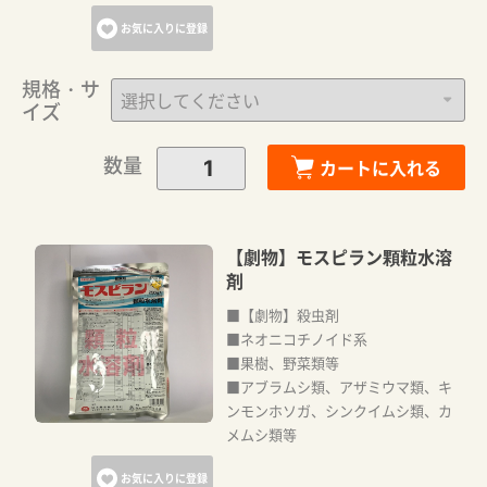
お気に入りに登録
規格・サ
イズ
数量
カートに入れる
【劇物】モスピラン顆粒水溶
剤
■【劇物】殺虫剤
■ネオニコチノイド系
■果樹、野菜類等
■アブラムシ類、アザミウマ類、キ
ンモンホソガ、シンクイムシ類、カ
メムシ類等
お気に入りに登録