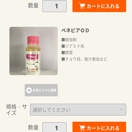
数量
カートに入れる
ベネビアＯＤ
■殺虫剤
■ジアミド系
■野菜
■チョウ目、吸汁害虫など
お気に入りに登録
規格・サ
イズ
数量
カートに入れる