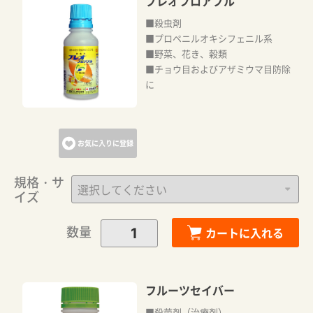
プレオフロアブル
■殺虫剤
■プロペニルオキシフェニル系
■野菜、花き、穀類
■チョウ目およびアザミウマ目防除
に
お気に入りに登録
規格・サ
イズ
数量
カートに入れる
フルーツセイバー
■殺菌剤（治療剤）