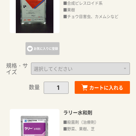
■合成ピレスロイド系
■果樹
■チョウ目害虫、カメムシなど
お気に入りに登録
規格・サ
イズ
数量
カートに入れる
ラリー水和剤
■殺菌剤（治療剤）
■野菜、果樹、芝