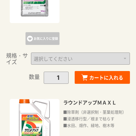
お気に入りに登録
規格・サ
イズ
数量
カートに入れる
ラウンドアップＭＡＸＬ
■除草剤（非選択制・茎葉処理剤）
■浸透移行型／根まで枯らす
■水田、畑作、緑地、樹木等