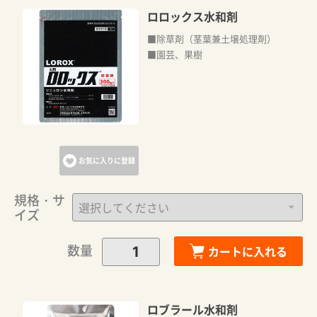
ロロックス水和剤
■除草剤（茎葉兼土壌処理剤）
■園芸、果樹
お気に入りに登録
規格・サ
イズ
数量
カートに入れる
ロブラール水和剤