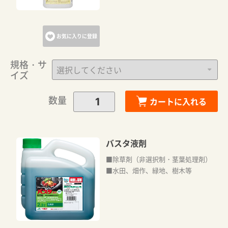
お気に入りに登録
規格・サ
イズ
数量
カートに入れる
バスタ液剤
■除草剤（非選択制・茎葉処理剤）
■水田、畑作、緑地、樹木等