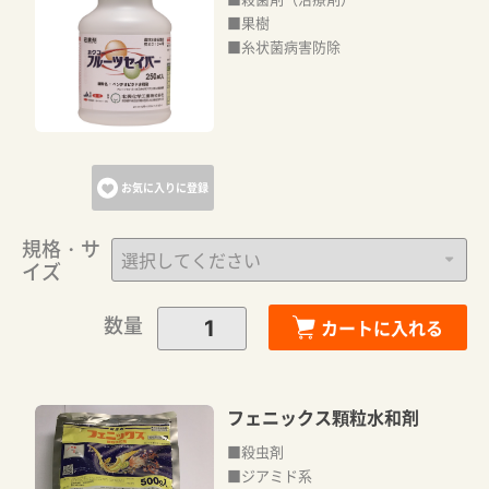
■果樹
■糸状菌病害防除
お気に入りに登録
規格・サ
イズ
数量
カートに入れる
フェニックス顆粒水和剤
■殺虫剤
■ジアミド系