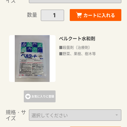
イズ
数量
カートに入れる
ベルクート水和剤
■殺菌剤（治療剤）
■野菜、果樹、樹木等
カートに追加しました。
カートへ進む
お気に入りに登録
お買い物を続ける
規格・サ
イズ