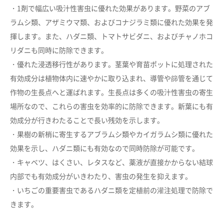
・1剤で幅広い吸汁性害虫に優れた効果があります。野菜のアブ
カートに追加しました。
ラムシ類、アザミウマ類、およびコナジラミ類に優れた効果を発
揮します。また、ハダニ類、トマトサビダニ、およびチャノホコ
リダニも同時に防除できます。
カートへ進む
・優れた浸透移行性があります。茎葉や育苗ポットに処理された
有効成分は植物体内に速やかに取り込まれ、導管や篩管を通じて
お買い物を続ける
作物の生長点へと運ばれます。生長点は多くの吸汁性害虫の寄生
場所なので、これらの害虫を効率的に防除できます。新葉にも有
効成分が行きわたることで長い残効を示します。
・果樹の新梢に寄生するアブラムシ類やカイガラムシ類に優れた
効果を示し、ハダニ類にも有効なので同時防除が可能です。
・キャベツ、はくさい、レタスなど、薬液が直接かからない結球
内部でも有効成分がいきわたり、害虫の発生を抑えます。
・いちごの重要害虫であるハダニ類を定植前の灌注処理で防除で
きます。