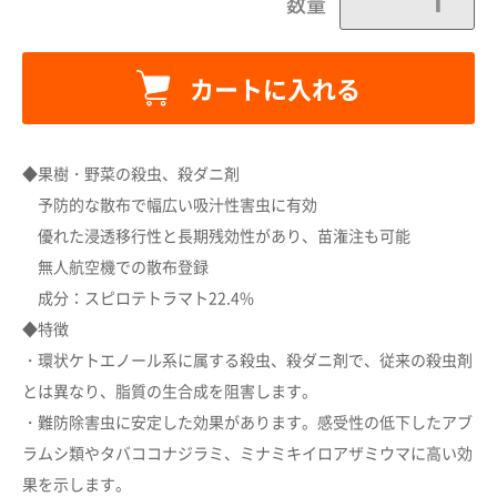
数量
カートに入れる
◆果樹・野菜の殺虫、殺ダニ剤
予防的な散布で幅広い吸汁性害虫に有効
優れた浸透移行性と長期残効性があり、苗潅注も可能
無人航空機での散布登録
成分：スピロテトラマト22.4%
◆特徴
・環状ケトエノール系に属する殺虫、殺ダニ剤で、従来の殺虫剤
とは異なり、脂質の生合成を阻害します。
・難防除害虫に安定した効果があります。感受性の低下したアブ
ラムシ類やタバココナジラミ、ミナミキイロアザミウマに高い効
果を示します。