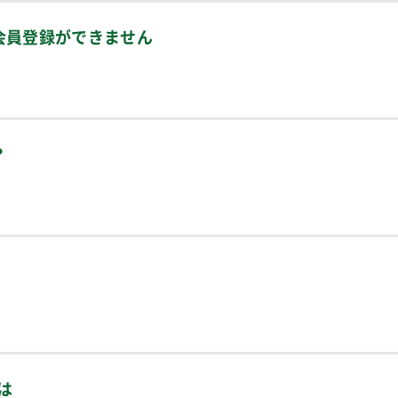
会員登録ができません
？
は