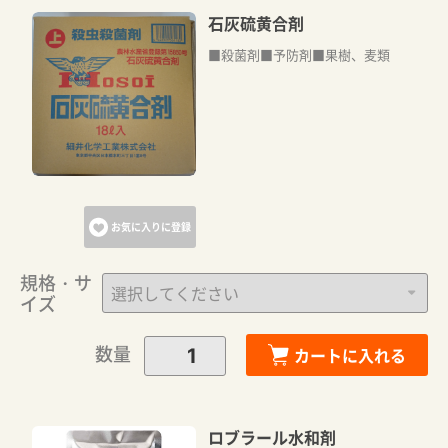
石灰硫黄合剤
■殺菌剤■予防剤■果樹、麦類
お気に入りに登録
規格・サ
イズ
数量
カートに入れる
ロブラール水和剤