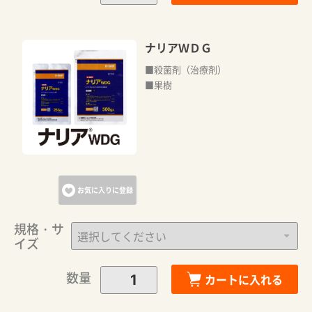
ナリアＷＤＧ
■殺菌剤（治療剤）
■果樹
お気に入りに登録
規格・サ
イズ
数量
カートに入れる