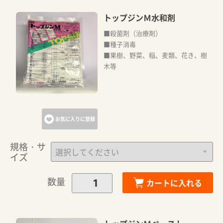
トップジンＭ水和剤
■殺菌剤（治療剤）
■種子消毒
■果樹、野菜、稲、麦類、花き、樹
木等
お気に入りに登録
規格・サ
イズ
数量
カートに入れる