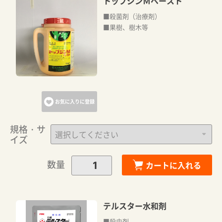
トップジンＭペースト
■殺菌剤（治療剤）
■果樹、樹木等
お気に入りに登録
規格・サ
イズ
数量
カートに入れる
テルスター水和剤
■殺虫剤