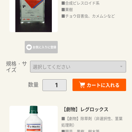
■合成ピレスロイド系
■果樹
■チョウ目害虫、カメムシなど
お気に入りに登録
規格・サ
イズ
数量
カートに入れる
【劇物】レグロックス
■【劇物】除草剤（非選択性、茎葉
処理剤）
■園芸、果樹、樹木等