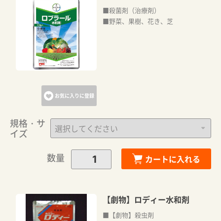
■殺菌剤（治療剤）
■野菜、果樹、花き、芝
お気に入りに登録
規格・サ
イズ
数量
カートに入れる
【劇物】ロディー水和剤
■【劇物】殺虫剤