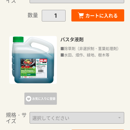
イズ
数量
カートに入れる
バスタ液剤
■除草剤（非選択制・茎葉処理剤）
■水田、畑作、緑地、樹木等
カートに追加しました。
カートへ進む
お気に入りに登録
お買い物を続ける
規格・サ
イズ