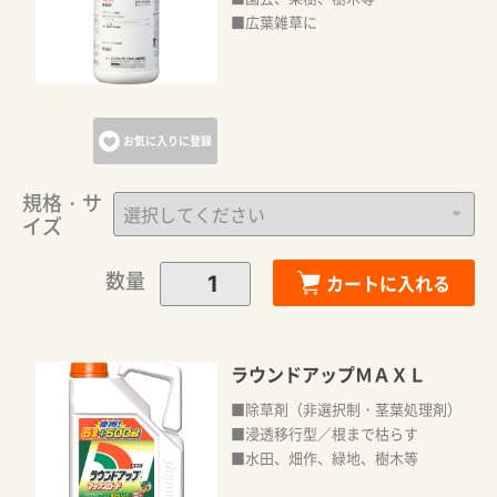
■広葉雑草に
お気に入りに登録
規格・サ
イズ
数量
カートに入れる
ラウンドアップＭＡＸＬ
■除草剤（非選択制・茎葉処理剤）
■浸透移行型／根まで枯らす
■水田、畑作、緑地、樹木等