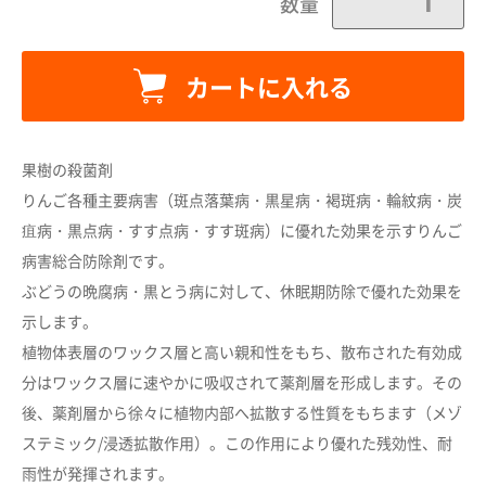
数量
カートに入れる
果樹の殺菌剤
りんご各種主要病害（斑点落葉病・黒星病・褐斑病・輪紋病・炭
疽病・黒点病・すす点病・すす斑病）に優れた効果を示すりんご
病害総合防除剤です。
ぶどうの晩腐病・黒とう病に対して、休眠期防除で優れた効果を
示します。
植物体表層のワックス層と高い親和性をもち、散布された有効成
分はワックス層に速やかに吸収されて薬剤層を形成します。その
後、薬剤層から徐々に植物内部へ拡散する性質をもちます（メゾ
カートに追加しました。
ステミック/浸透拡散作用）。この作用により優れた残効性、耐
雨性が発揮されます。