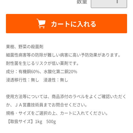
数量
カートに入れる
果樹、野菜の殺菌剤
細菌性病害等の防除が難しい病害に高い予防効果があります。
耐性菌を生じるリスクが低い薬剤です。
カートに追加しました。
成分：有機銅60%、水酸化第二銅20%
浸透移行性：無し 浸達性：無し
カートへ進む
使用方法等については、商品添付のラベルをよくご確認いただく
か、ＪＡ営農技術員までお問合せください。
お買い物を続ける
規格・サイズをご選択の上、カートに入れてください。
【取扱サイズ】1kg 500g