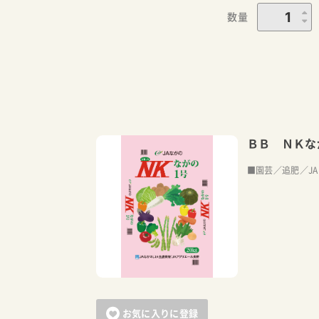
数量
ＢＢ ＮＫな
■園芸／追肥／J
お気に入りに登録