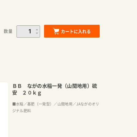
数量
カートに入れる
ＢＢ ながの水稲一発（山間地用）硫
安 ２０ｋｇ
■水稲／基肥（一発型）／山間地用／JAながのオリ
ジナル肥料