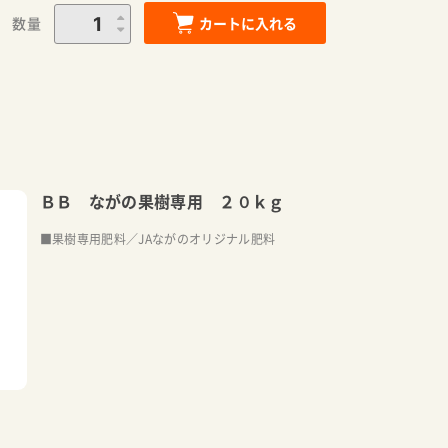
数量
カートに入れる
ＢＢ ながの果樹専用 ２０ｋｇ
■果樹専用肥料／JAながのオリジナル肥料