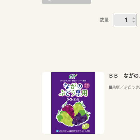
数量
ＢＢ ながの
■果樹／ぶどう専