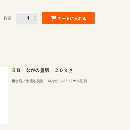
数量
カートに入れる
ＢＢ ながの豊壌 ２０ｋｇ
■水稲／土壌改良剤／JAながのオリジナル肥料