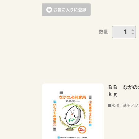
お気に入りに登録
数量
ＢＢ ながの
ｋｇ
■水稲／基肥／J