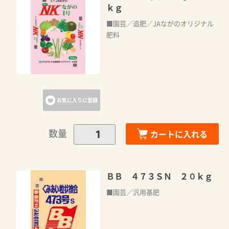
ｋｇ
■園芸／追肥／JAながのオリジナル
肥料
お気に入りに登録
数量
カートに入れる
ＢＢ ４７３ＳＮ ２０ｋｇ
■園芸／汎用基肥
カートに追加しました。