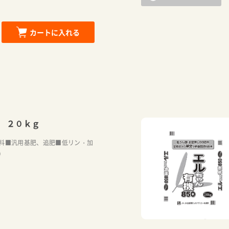
カートに入れる
 ２０ｋｇ
料■汎用基肥、追肥■低リン・加
）
カートに追加しました。
お買い物を続ける
カートへ進む