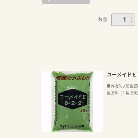
数量
ユーメイドＥ
■有機入り配合肥
里肥料（Ｌ型肥料