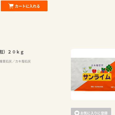
カートに入れる
粒）２０ｋｇ
機質石灰／カキ殻石灰
お気に入りに登録