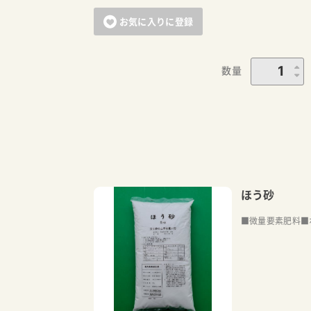
お気に入りに登録
数量
ほう砂
■微量要素肥料■