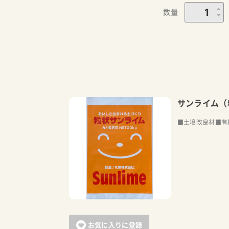
数量
サンライム（
■土壌改良材■有
お気に入りに登録