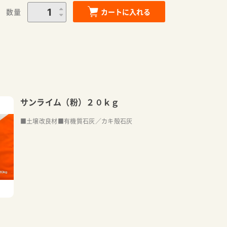
数量
カートに入れる
サンライム（粉）２０ｋｇ
■土壌改良材■有機質石灰／カキ殻石灰