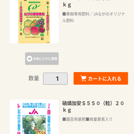
ｋｇ
■果樹専用肥料／JAながのオリジナ
ル肥料
お気に入りに登録
数量
カートに入れる
硝燐加安Ｓ５５０（粒）２０
ｋｇ
■園芸用基肥■微量要素入り
カートに追加しました。