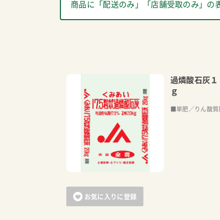
商品に「配送のみ」「店舗受取のみ」の
過燐酸石灰１
ｇ
■単肥／りん酸質
お気に入りに登録