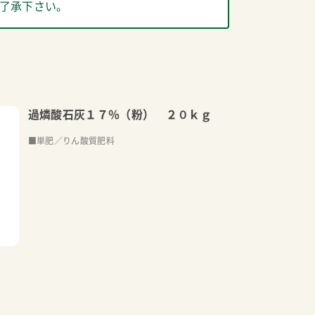
了承下さい。
過燐酸石灰１７％（粉） ２０ｋｇ
■単肥／りん酸質肥料