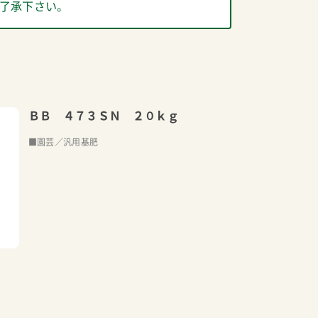
了承下さい。
ＢＢ ４７３ＳＮ ２０ｋｇ
■園芸／汎用基肥