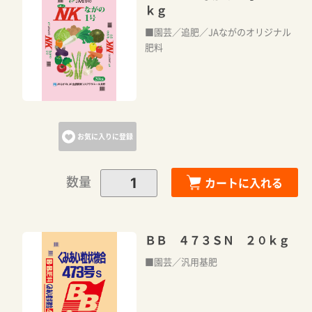
ｋｇ
■園芸／追肥／JAながのオリジナル
肥料
お気に入りに登録
数量
カートに入れる
ＢＢ ４７３ＳＮ ２０ｋｇ
■園芸／汎用基肥