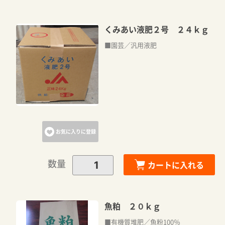
くみあい液肥２号 ２４ｋｇ
■園芸／汎用液肥
お気に入りに登録
数量
カートに入れる
魚粕 ２０ｋｇ
■有機質堆肥／魚粉100％