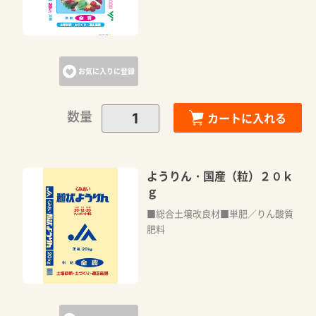
お気に入りに登録
数量
カートに入れる
ようりん・国産（粒）２０ｋ
ｇ
■総合土壌改良材■単肥／りん酸質
肥料