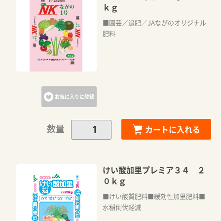
ｋｇ
■園芸／追肥／JAながのオリジナル
肥料
お気に入りに登録
数量
カートに入れる
けい酸加里プレミア３４ ２
０ｋｇ
■けい酸質肥料■緩効性加里肥料■
水稲倒伏軽減