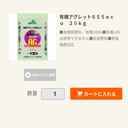
有機アグレット６５５ｅｃ
ｏ ２０ｋｇ
■有機質肥料／有機100%■有機JAS
は使用できません■低度肥料■側条
施肥対応
お気に入りに登録
数量
カートに入れる