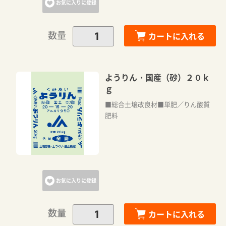
お気に入りに登録
数量
カートに入れる
カートに追加しました。
カートへ進む
ようりん・国産（砂）２０ｋ
ｇ
■総合土壌改良材■単肥／りん酸質
お買い物を続ける
肥料
お気に入りに登録
数量
カートに入れる