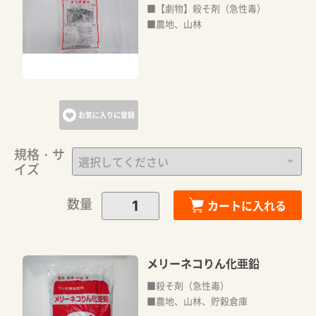
■【劇物】殺そ剤（急性毒）
■農地、山林
お気に入りに登録
規格・サ
イズ
数量
カートに入れる
メリーネコりん化亜鉛
■殺そ剤（急性毒）
■農地、山林、貯穀倉庫