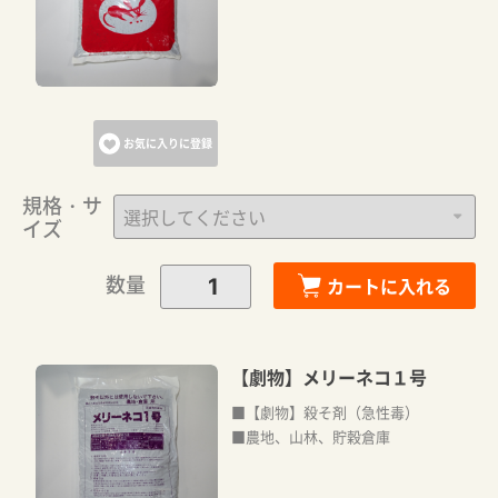
お気に入りに登録
規格・サ
イズ
数量
カートに入れる
【劇物】メリーネコ１号
■【劇物】殺そ剤（急性毒）
■農地、山林、貯穀倉庫