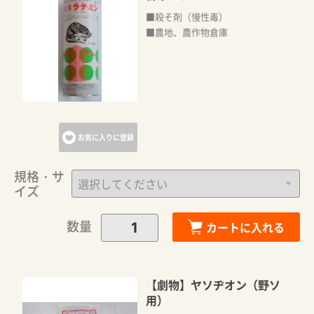
■殺そ剤（慢性毒）
■農地、農作物倉庫
お気に入りに登録
規格・サ
イズ
数量
カートに入れる
【劇物】ヤソヂオン（野ソ
用）