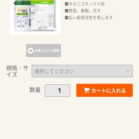
■ネオニコチノイド系
■野菜、果樹、花き
カートに追加しました。
■広い殺虫活性を有します
カートへ進む
お気に入りに登録
お買い物を続ける
規格・サ
イズ
数量
カートに入れる