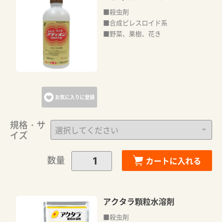
■殺虫剤
■合成ピレスロイド系
■野菜、果樹、花き
お気に入りに登録
規格・サ
イズ
数量
カートに入れる
アクタラ顆粒水溶剤
■殺虫剤