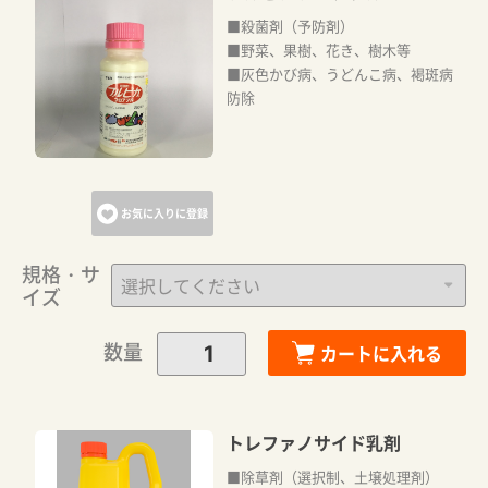
■殺菌剤（予防剤）
■野菜、果樹、花き、樹木等
■灰色かび病、うどんこ病、褐斑病
防除
お気に入りに登録
規格・サ
イズ
数量
カートに入れる
トレファノサイド乳剤
■除草剤（選択制、土壌処理剤）