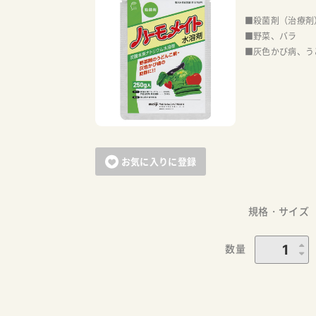
■殺菌剤（治療剤
■野菜、バラ
■灰色かび病、う
お気に入りに登録
規格・サイズ
数量