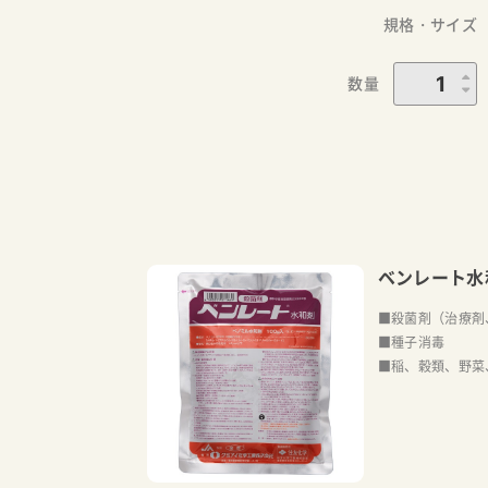
規格・サイズ
数量
ベンレート水
■殺菌剤（治療剤
■種子消毒
■稲、穀類、野菜