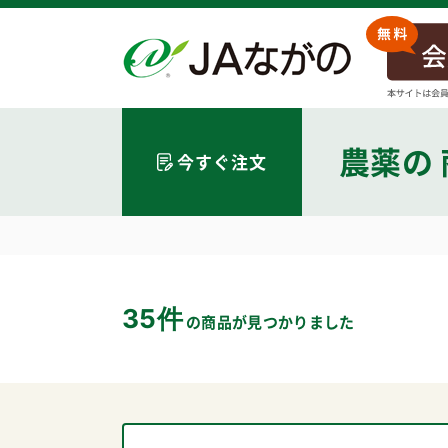
農薬
の
今すぐ注文
35件
の商品が見つかりました