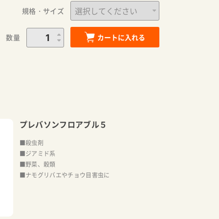
規格・サイズ
数量
カートに入れる
プレバソンフロアブル５
■殺虫剤
■ジアミド系
■野菜、穀類
■ナモグリバエやチョウ目害虫に