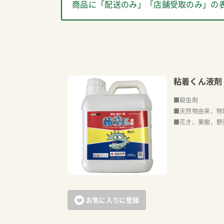
商品に「配送のみ」「店舗受取のみ」の
粘着くん液剤
■殺虫剤
■天然物由来、物
■花き、果樹、野
お気に入りに登録