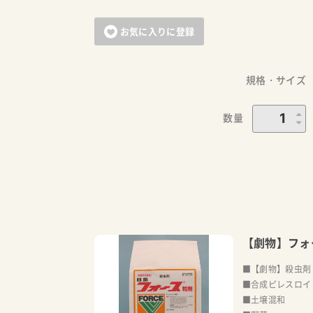
お気に入りに登録
規格・サイズ
数量
【劇物】フォ
■【劇物】殺虫剤
■合成ピレスロイ
■土壌混和