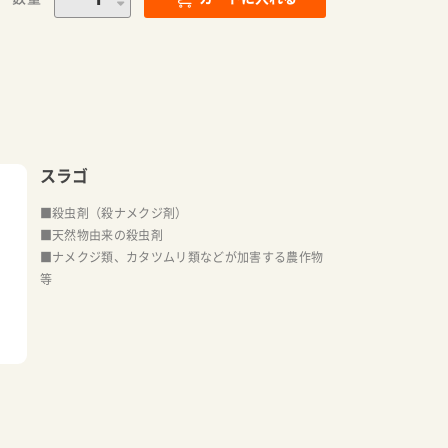
スラゴ
■殺虫剤（殺ナメクジ剤）
■天然物由来の殺虫剤
■ナメクジ類、カタツムリ類などが加害する農作物
等