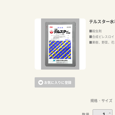
テルスター水
■殺虫剤
■合成ピレスロイ
■果樹、野菜、花
お気に入りに登録
規格・サイズ
数量