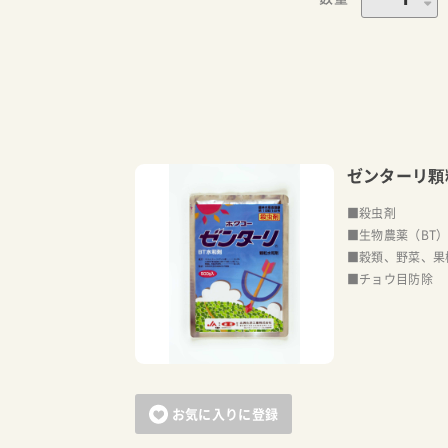
ゼンターリ顆
■殺虫剤
■生物農薬（BT
■穀類、野菜、果
■チョウ目防除
お気に入りに登録