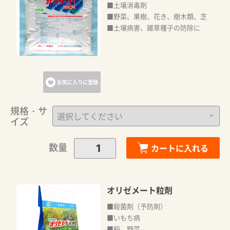
■土壌消毒剤
■野菜、果樹、花き、樹木類、芝
■土壌病害、雑草種子の防除に
お気に入りに登録
規格・サ
イズ
数量
カートに入れる
オリゼメート粒剤
■殺菌剤（予防剤）
■いもち病
■稲、野菜