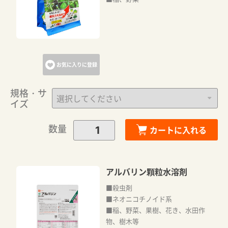
お気に入りに登録
規格・サ
イズ
数量
カートに入れる
アルバリン顆粒水溶剤
■殺虫剤
■ネオニコチノイド系
■稲、野菜、果樹、花き、水田作
物、樹木等