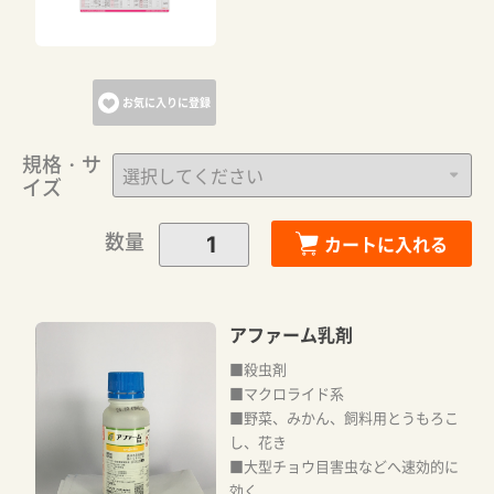
お気に入りに登録
規格・サ
イズ
カートに追加しました。
数量
カートに入れる
カートへ進む
アファーム乳剤
■殺虫剤
お買い物を続ける
■マクロライド系
■野菜、みかん、飼料用とうもろこ
し、花き
■大型チョウ目害虫などへ速効的に
効く