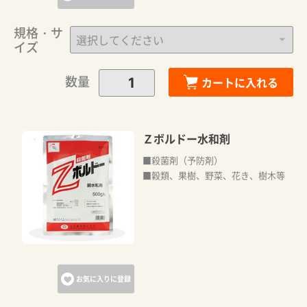
規格・サ
イズ
数量
カートに入れる
Ｚボルドー水和剤
■殺菌剤（予防剤）
■穀類、果樹、野菜、花き、樹木等
お気に入りに登録