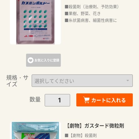
■殺菌剤（治療剤、予防効果）
■果樹、野菜、花き
■糸状菌病害、細菌性病害に
お気に入りに登録
規格・サ
イズ
数量
カートに入れる
【劇物】ガスタード微粒剤
■【劇物】殺菌剤