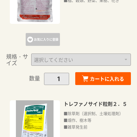
■稲、穀類、野菜、果樹、花き
お気に入りに登録
規格・サ
イズ
数量
カートに入れる
トレファノサイド粒剤２．５
■除草剤（選択制、土壌処理剤）
■畑作、樹木等
■雑草発生前
カートに追加しました。