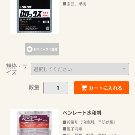
■園芸、果樹
お気に入りに登録
規格・サ
イズ
数量
カートに入れる
ベンレート水和剤
■殺菌剤（治療剤、予防効果）
■種子消毒