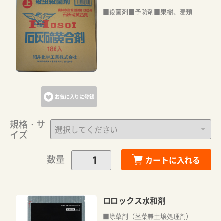
■殺菌剤■予防剤■果樹、麦類
お気に入りに登録
規格・サ
イズ
数量
カートに入れる
ロロックス水和剤
■除草剤（茎葉兼土壌処理剤）