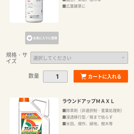
■広葉雑草に
お気に入りに登録
規格・サ
イズ
数量
カートに入れる
ラウンドアップＭＡＸＬ
■除草剤（非選択制・茎葉処理剤）
■浸透移行型／根まで枯らす
■水田、畑作、緑地、樹木等