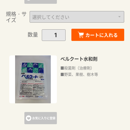
規格・サ
イズ
数量
カートに入れる
ベルクート水和剤
■殺菌剤（治療剤）
■野菜、果樹、樹木等
お気に入りに登録