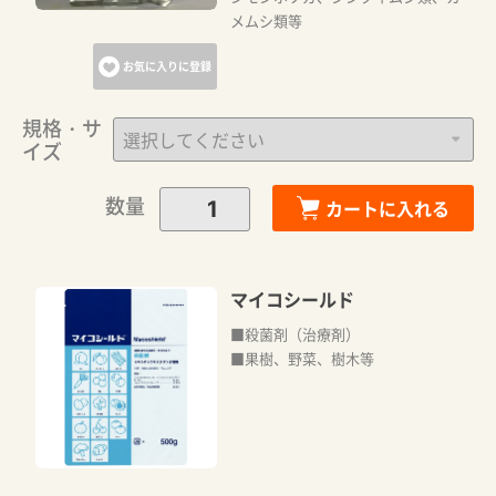
メムシ類等
お気に入りに登録
規格・サ
イズ
数量
カートに入れる
マイコシールド
■殺菌剤（治療剤）
■果樹、野菜、樹木等