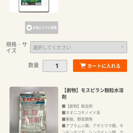
お気に入りに登録
規格・サ
イズ
数量
カートに入れる
【劇物】モスピラン顆粒水溶
剤
■【劇物】殺虫剤
■ネオニコチノイド系
■果樹、野菜類等
■アブラムシ類、アザミウマ類、キ
ンモンホソガ、シンクイムシ類、カ