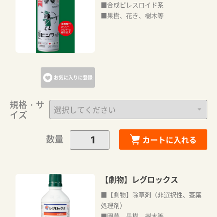
■合成ピレスロイド系
■果樹、花き、樹木等
お気に入りに登録
規格・サ
イズ
数量
カートに入れる
【劇物】レグロックス
■【劇物】除草剤（非選択性、茎葉
処理剤）
■園芸、果樹、樹木等