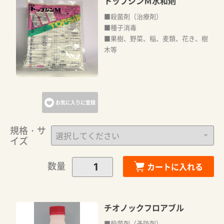
トップジンＭ水和剤
■殺菌剤（治療剤）
■種子消毒
■果樹、野菜、稲、麦類、花き、樹
木等
お気に入りに登録
規格・サ
イズ
数量
カートに入れる
チオノックフロアブル
■殺菌剤（予防剤）