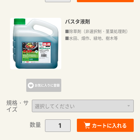
バスタ液剤
■除草剤（非選択制・茎葉処理剤）
■水田、畑作、緑地、樹木等
お気に入りに登録
規格・サ
イズ
数量
カートに入れる