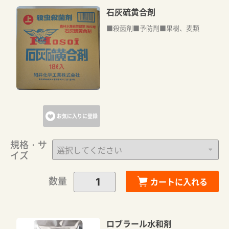
石灰硫黄合剤
■殺菌剤■予防剤■果樹、麦類
お気に入りに登録
規格・サ
イズ
数量
カートに入れる
ロブラール水和剤