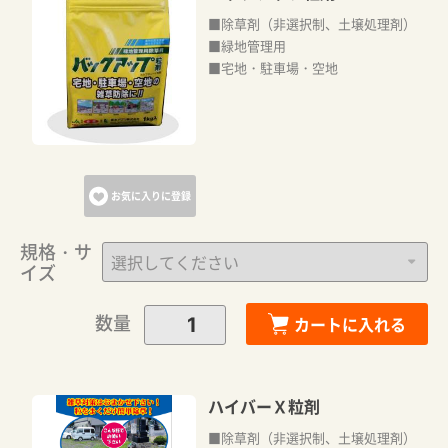
■除草剤（非選択制、土壌処理剤）
■緑地管理用
■宅地・駐車場・空地
お気に入りに登録
規格・サ
イズ
数量
カートに入れる
ハイバーＸ粒剤
■除草剤（非選択制、土壌処理剤）