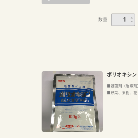
数量
ポリオキシン
■殺菌剤（治療剤
■野菜、果樹、花