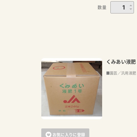
数量
くみあい液肥
■園芸／汎用液肥
お気に入りに登録