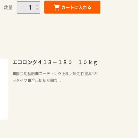
数量
カートに入れる
エコロング４１３－１８０ １０ｋｇ
■園芸用基肥■コーティング肥料／緩効性窒素180
日タイプ■溶出抑制期間なし