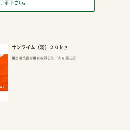
了承下さい。
サンライム（粉）２０ｋｇ
■土壌改良材■有機質石灰／カキ殻石灰