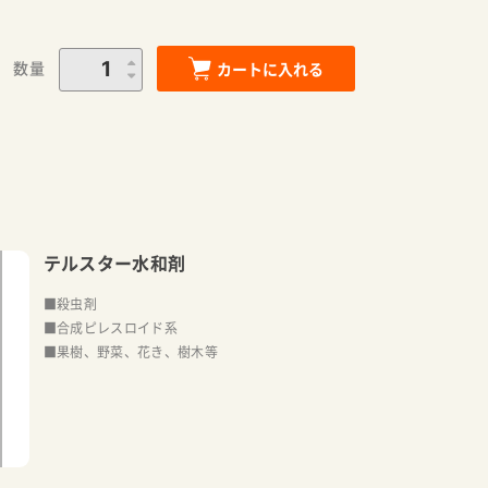
数量
カートに入れる
テルスター水和剤
■殺虫剤
■合成ピレスロイド系
■果樹、野菜、花き、樹木等