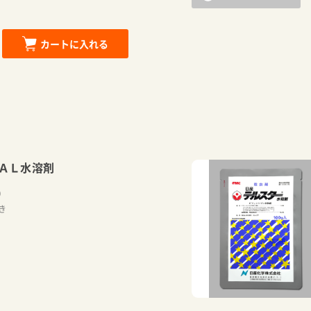
カートに入れる
ＡＬ水溶剤
）
き