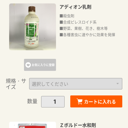
アディオン乳剤
■殺虫剤
■合成ピレスロイド系
■野菜、果樹、花き、樹木等
■各種害虫に速やかに効果を発揮
お気に入りに登録
規格・サ
イズ
数量
カートに入れる
Ｚボルドー水和剤