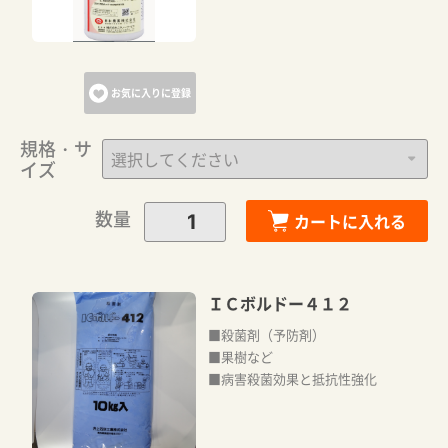
お気に入りに登録
規格・サ
イズ
数量
カートに入れる
ＩＣボルドー４１２
■殺菌剤（予防剤）
■果樹など
■病害殺菌効果と抵抗性強化