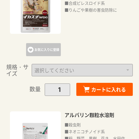
■合成ピレスロイド系
■りんごや果樹の害虫防除に
お気に入りに登録
規格・サ
イズ
数量
カートに入れる
アルバリン顆粒水溶剤
■殺虫剤
■ネオニコチノイド系
■稲、野菜、果樹、花き、水田作