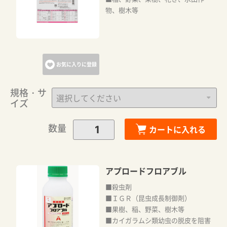
カートに追加しました。
物、樹木等
カートへ進む
お気に入りに登録
お買い物を続ける
規格・サ
イズ
数量
カートに入れる
アプロードフロアブル
■殺虫剤
■ＩＧＲ（昆虫成長制御剤）
■果樹、稲、野菜、樹木等
■カイガラムシ類幼虫の脱皮を阻害