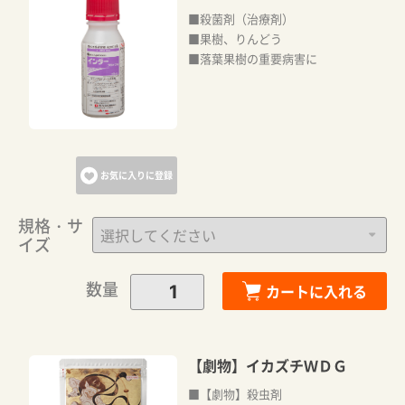
■殺菌剤（治療剤）
■果樹、りんどう
■落葉果樹の重要病害に
お気に入りに登録
規格・サ
イズ
数量
カートに入れる
【劇物】イカズチＷＤＧ
■【劇物】殺虫剤