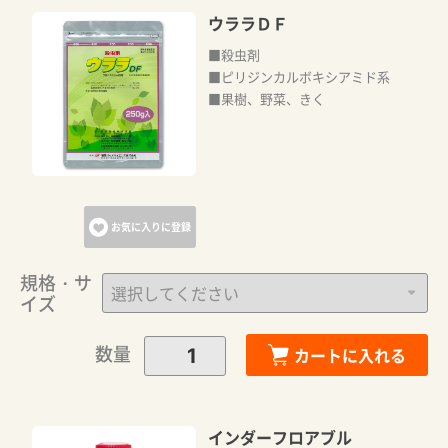
ウララＤＦ
■殺虫剤
■ピリジンカルボキシアミド系
■果樹、野菜、きく
お気に入りに登録
規格・サ
イズ
数量
カートに入れる
インダーフロアブル